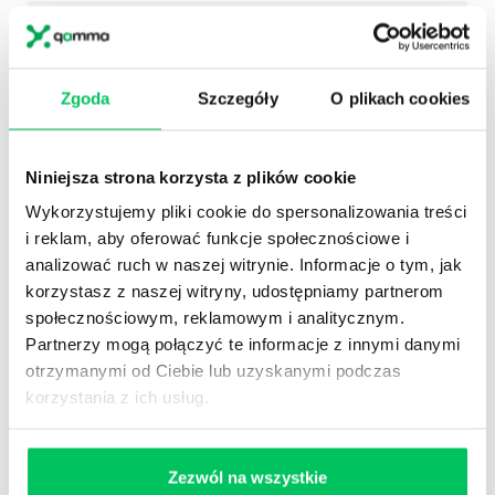
KORZYŚCI WSPÓLNE:
Poprawa finansów firmy i osiąganie wyższych
premii indywidualnych
Zgoda
Szczegóły
O plikach cookies
Wzrost kompetencji negocjacyjnych
pracowników
Niniejsza strona korzysta z plików cookie
Wykorzystujemy pliki cookie do spersonalizowania treści
i reklam, aby oferować funkcje społecznościowe i
TRENERZY
analizować ruch w naszej witrynie. Informacje o tym, jak
korzystasz z naszej witryny, udostępniamy partnerom
SZKOLENIA
społecznościowym, reklamowym i analitycznym.
PIOTR SZAMAŁEK
Partnerzy mogą połączyć te informacje z innymi danymi
otrzymanymi od Ciebie lub uzyskanymi podczas
korzystania z ich usług.
Zezwól na wszystkie