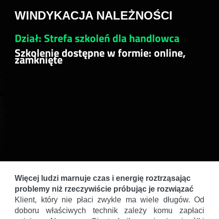
WINDYKACJA NALEŻNOŚCI
Dział: Strefa szkoleń dla handlowca
Szkolenie dostępne w formie: online,
zamknięte
Więcej ludzi marnuje czas i energię roztrząsając
problemy niż rzeczywiście próbując je rozwiązać
Klient, który nie płaci zwykle ma wiele długów. Od
doboru właściwych technik zależy komu zapłaci