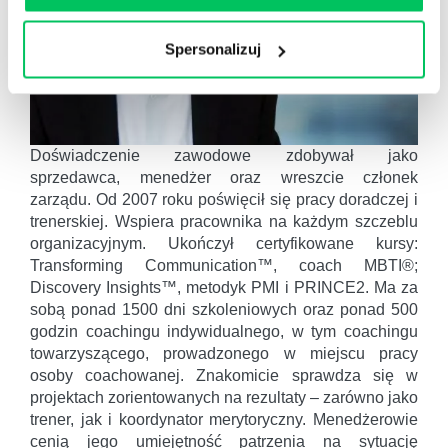
Spersonalizuj
Doświadczenie zawodowe zdobywał jako
sprzedawca, menedżer oraz wreszcie członek
zarządu. Od 2007 roku poświęcił się pracy doradczej i
trenerskiej. Wspiera pracownika na każdym szczeblu
organizacyjnym. Ukończył certyfikowane kursy:
Transforming Communication™, coach MBTI®;
Discovery Insights™, metodyk PMI i PRINCE2. Ma za
sobą ponad 1500 dni szkoleniowych oraz ponad 500
godzin coachingu indywidualnego, w tym coachingu
towarzyszącego, prowadzonego w miejscu pracy
osoby coachowanej. Znakomicie sprawdza się w
projektach zorientowanych na rezultaty – zarówno jako
trener, jak i koordynator merytoryczny. Menedżerowie
cenią jego umiejętność patrzenia na sytuację