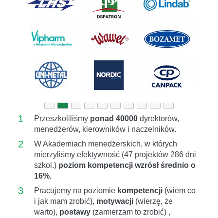
Previous
Next
1
Przeszkoliliśmy
ponad 40000
dyrektorów,
menedżerów, kierowników i naczelników.
2
W Akademiach menedżerskich, w których
mierzyliśmy efektywność (47 projektów 286 dni
szkol.)
poziom kompetencji wzrósł średnio o
16%.
3
Pracujemy na poziomie
kompetencji
(wiem co
i jak mam zrobić),
motywacji
(wierzę, że
warto),
postawy
(zamierzam to zrobić) ,