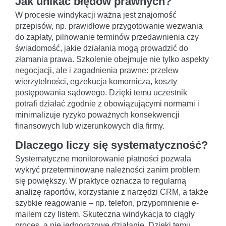
Jak unikać błędów prawnych?
W procesie windykacji ważna jest znajomość
przepisów, np. prawidłowe przygotowanie wezwania
do zapłaty, pilnowanie terminów przedawnienia czy
świadomość, jakie działania mogą prowadzić do
złamania prawa. Szkolenie obejmuje nie tylko aspekty
negocjacji, ale i zagadnienia prawne: przelew
wierzytelności, egzekucja komornicza, koszty
postępowania sądowego. Dzięki temu uczestnik
potrafi działać zgodnie z obowiązującymi normami i
minimalizuje ryzyko poważnych konsekwencji
finansowych lub wizerunkowych dla firmy.
Dlaczego liczy się systematyczność?
Systematyczne monitorowanie płatności pozwala
wykryć przeterminowane należności zanim problem
się powiększy. W praktyce oznacza to regularną
analizę raportów, korzystanie z narzędzi CRM, a także
szybkie reagowanie – np. telefon, przypomnienie e-
mailem czy listem. Skuteczna windykacja to ciągły
proces, a nie jednorazowe działanie. Dzięki temu