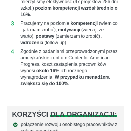
mierzyliśmy efektywność (47 projektów 286 dni
szkol.)
poziom kompetencji wzrósł średnio o
16%.
3
Pracujemy na poziomie
kompetencji
(wiem co
i jak mam zrobić),
motywacji
(wierzę, że
warto),
postawy
(zamierzam to zrobić) ,
wdrożenia
(follow up)
4
Zgodnie z badaniami przeprowadzonymi przez
amerykańskie centrum Center for American
Progress, koszt zastąpienia pracowników
wynosi
około 16%
ich rocznego
wynagrodzenia.
W przypadku menadżera
zwiększa się do 100%.
KORZYŚCI
DLA ORGANIZACJI:
połączenie rozwoju osobistego pracowników z
celami organizacji,