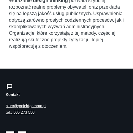
Wdrażanie
design thinking
pozwala szybciej
rozpoznać realne problemy obywateli oraz przekłada
się na lepszą jakość usług publicznych. Usprawnienia
dotyczą zarówno prostych codziennych procesów, jak i
skomplikowanych wyzwań administracyjnych.
Organizacje, które korzystają z tej metody, częściej
realizują skuteczne projekty cyfryzacji i lepiej
współpracują z otoczeniem.
Kontakt
biuro@projektgamma.pl
tel.: 505 273 550