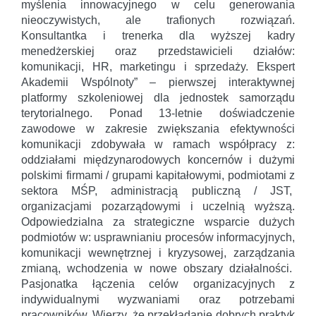
myślenia innowacyjnego w celu generowania
nieoczywistych, ale trafionych rozwiązań.
Konsultantka i trenerka dla wyższej kadry
menedżerskiej oraz przedstawicieli działów:
komunikacji, HR, marketingu i sprzedaży. Ekspert
Akademii Wspólnoty” – pierwszej interaktywnej
platformy szkoleniowej dla jednostek samorządu
terytorialnego. Ponad 13-letnie doświadczenie
zawodowe w zakresie zwiększania efektywności
komunikacji zdobywała w ramach współpracy z:
oddziałami międzynarodowych koncernów i dużymi
polskimi firmami / grupami kapitałowymi, podmiotami z
sektora MŚP, administracją publiczną / JST,
organizacjami pozarządowymi i uczelnią wyższą.
Odpowiedzialna za strategiczne wsparcie dużych
podmiotów w: usprawnianiu procesów informacyjnych,
komunikacji wewnętrznej i kryzysowej, zarządzania
zmianą, wchodzenia w nowe obszary działalności.
Pasjonatka łączenia celów organizacyjnych z
indywidualnymi wyzwaniami oraz potrzebami
pracowników. Wierzy, że przekładanie dobrych praktyk