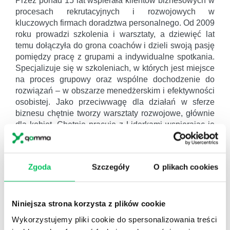
Przez ponad 15 lat wspierała klientów biznesowych w
procesach rekrutacyjnych i rozwojowych w
kluczowych firmach doradztwa personalnego. Od 2009
roku prowadzi szkolenia i warsztaty, a dziewięć lat
temu dołączyła do grona coachów i dzieli swoją pasję
pomiędzy pracę z grupami a indywidualne spotkania.
Specjalizuje się w szkoleniach, w których jest miejsce
na proces grupowy oraz wspólne dochodzenie do
rozwiązań – w obszarze menedżerskim i efektywności
osobistej. Jako przeciwwagę dla działań w sferze
biznesu chętnie tworzy warsztaty rozwojowe, głównie
dla kobiet. Chętnie pracuje z Liderkami wspierając je
w poszukiwaniu własnego potencjału i budując ich
odwagę menedżerską. Jest absolwentką Szkoły
Trenerów Biznesu, Szkoły Coachów oraz Szkoły
Zgoda
Szczegóły
O plikach cookies
Mediacji Grupy TROP. Ukończyła też Szkołę Pracy na
Procesie Grupowym STOP’u oraz kurs facylitacji w
Berlinie prowadzony przez szwajcarską firmę Towers
Niniejsza strona korzysta z plików cookie
Perrin. Ekspertka w dziedzinie zarządzania
pokoleniami, konfliktów pokoleniowych oraz employer
Wykorzystujemy pliki cookie do spersonalizowania treści
brandingu w kontekście generacyjnym.