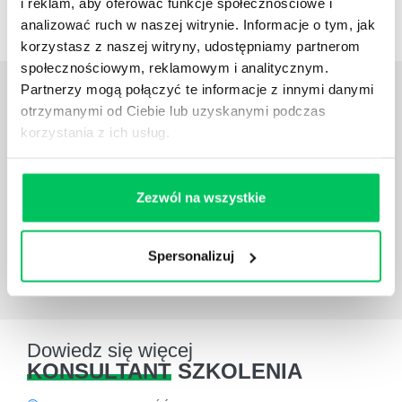
i reklam, aby oferować funkcje społecznościowe i
analizować ruch w naszej witrynie. Informacje o tym, jak
korzystasz z naszej witryny, udostępniamy partnerom
społecznościowym, reklamowym i analitycznym.
OPINIE
O SZKOLENIACH
Partnerzy mogą połączyć te informacje z innymi danymi
otrzymanymi od Ciebie lub uzyskanymi podczas
korzystania z ich usług.
Dzięki kreatywnej formule szkoleń opracowanej przez
Gamma sp. j. uczestnicy zostali w pełni zaangażowani
w aktywności szkoleniowe oraz wysoko ocenili
wartość merytoryczną warsztatów i zdobytą wiedzę
Zezwól na wszystkie
oraz umiejętności.
Joanna Dogadalska
HR Department w ZARA
Spersonalizuj
Dowiedz się więcej
KONSULTANT
SZKOLENIA