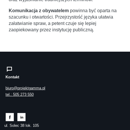
Komunikacja z obywatelem
powinna być oparta na
szacunku i otwartości. Przejrzystość języka ułatwia
załatwianie spraw, a petent czuje się lepiej
zaopiekowany przez instytucję publiczną.
Kontakt
biuro@projektgamma.pl
tel.: 505 273 550
ul. Solec 38 lok. 105