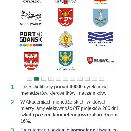
Previous
Next
1
Przeszkoliliśmy
ponad 40000
dyrektorów,
menedżerów, kierowników i naczelników.
2
W Akademiach menedżerskich, w których
mierzyliśmy efektywność (47 projektów 286 dni
szkol.)
poziom kompetencji wzrósł średnio o
16%.
3
Pracujemy na poziomie
kompetencji
(wiem co