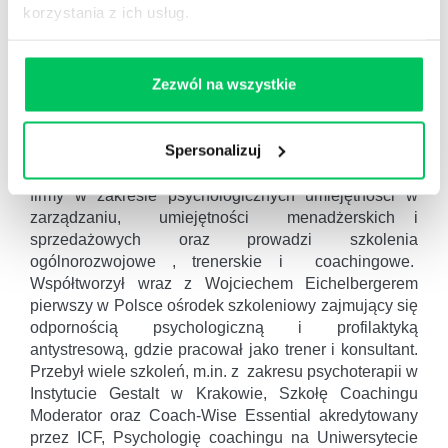
korzystania z ich usług.
Zezwól na wszystkie
Spersonalizuj
Doświadczenie zawodowe zdobywał pracując jako
pracownik i menadżer w działach marketingu. Szkoli
firmy w zakresie psychologicznych umiejętności w
zarządzaniu, umiejętności menadżerskich i
sprzedażowych oraz prowadzi szkolenia
ogólnorozwojowe , trenerskie i coachingowe.
Współtworzył wraz z Wojciechem Eichelbergerem
pierwszy w Polsce ośrodek szkoleniowy zajmujący się
odpornością psychologiczną i profilaktyką
antystresową, gdzie pracował jako trener i konsultant.
Przebył wiele szkoleń, m.in. z zakresu psychoterapii w
Instytucie Gestalt w Krakowie, Szkołę Coachingu
Moderator oraz Coach-Wise Essential akredytowany
przez ICF, Psychologię coachingu na Uniwersytecie