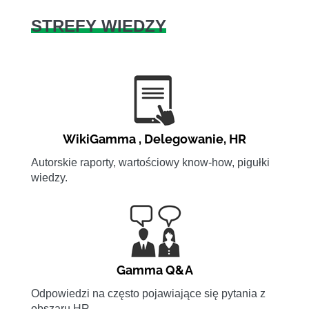
STREFY WIEDZY
WikiGamma
,
Delegowanie
,
HR
Autorskie raporty, wartościowy know-how, pigułki
wiedzy.
Gamma Q&A
Odpowiedzi na często pojawiające się pytania z
obszaru HR.