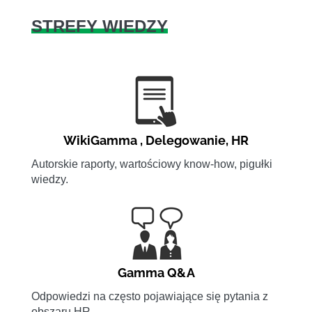
STREFY WIEDZY
WikiGamma
,
Delegowanie
,
HR
Autorskie raporty, wartościowy know-how, pigułki
wiedzy.
Gamma Q&A
Odpowiedzi na często pojawiające się pytania z
obszaru HR.