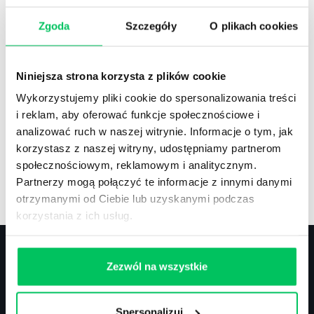
Zgoda
Szczegóły
O plikach cookies
Recenzje
,
Stanowiska pracy
Recenzje książek, lista najpopularniejszych
Niniejsza strona korzysta z plików cookie
zawodów.
Wykorzystujemy pliki cookie do spersonalizowania treści
i reklam, aby oferować funkcje społecznościowe i
analizować ruch w naszej witrynie. Informacje o tym, jak
korzystasz z naszej witryny, udostępniamy partnerom
społecznościowym, reklamowym i analitycznym.
Artykuły
,
Artykuły cd.
,
Prawo
Partnerzy mogą połączyć te informacje z innymi danymi
Standardowe informacje z obszaru szkoleń.
otrzymanymi od Ciebie lub uzyskanymi podczas
korzystania z ich usług.
Zezwól na wszystkie
Kontakt
Spersonalizuj
biuro@projektgamma.pl