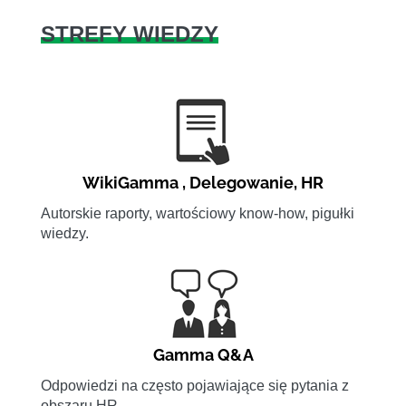
STREFY WIEDZY
WikiGamma
,
Delegowanie
,
HR
Autorskie raporty, wartościowy know-how, pigułki
wiedzy.
Gamma Q&A
Odpowiedzi na często pojawiające się pytania z
obszaru HR.