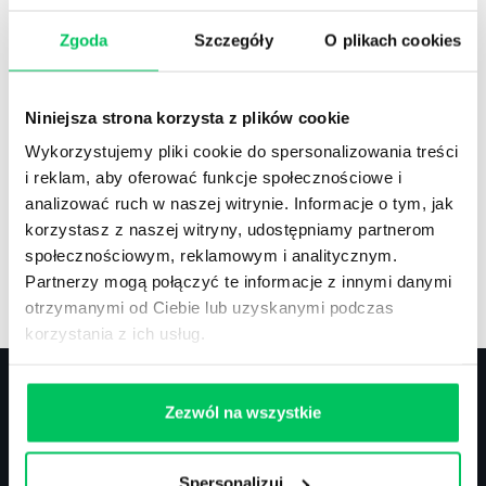
Zgoda
Szczegóły
O plikach cookies
Recenzje
,
Stanowiska pracy
Recenzje książek, lista najpopularniejszych
Niniejsza strona korzysta z plików cookie
zawodów.
Wykorzystujemy pliki cookie do spersonalizowania treści
i reklam, aby oferować funkcje społecznościowe i
analizować ruch w naszej witrynie. Informacje o tym, jak
korzystasz z naszej witryny, udostępniamy partnerom
społecznościowym, reklamowym i analitycznym.
Artykuły
,
Artykuły cd.
,
Prawo
Partnerzy mogą połączyć te informacje z innymi danymi
Standardowe informacje z obszaru szkoleń.
otrzymanymi od Ciebie lub uzyskanymi podczas
korzystania z ich usług.
Zezwól na wszystkie
Kontakt
Spersonalizuj
biuro@projektgamma.pl