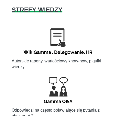
STREFY WIEDZY
WikiGamma
,
Delegowanie
,
HR
Autorskie raporty, wartościowy know-how, pigułki
wiedzy.
Gamma Q&A
Odpowiedzi na często pojawiające się pytania z
obszaru HR.