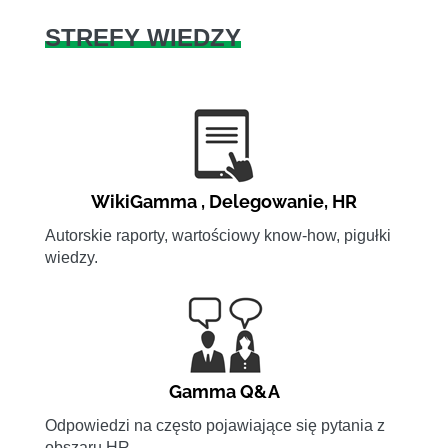
STREFY WIEDZY
WikiGamma
,
Delegowanie
,
HR
Autorskie raporty, wartościowy know-how, pigułki
wiedzy.
Gamma Q&A
Odpowiedzi na często pojawiające się pytania z
obszaru HR.