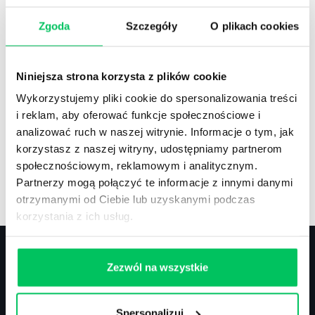
Zgoda
Szczegóły
O plikach cookies
Recenzje
,
Stanowiska pracy
Recenzje książek, lista najpopularniejszych
Niniejsza strona korzysta z plików cookie
zawodów.
Wykorzystujemy pliki cookie do spersonalizowania treści
i reklam, aby oferować funkcje społecznościowe i
analizować ruch w naszej witrynie. Informacje o tym, jak
korzystasz z naszej witryny, udostępniamy partnerom
społecznościowym, reklamowym i analitycznym.
Artykuły
,
Artykuły cd.
,
Prawo
Partnerzy mogą połączyć te informacje z innymi danymi
Standardowe informacje z obszaru szkoleń.
otrzymanymi od Ciebie lub uzyskanymi podczas
korzystania z ich usług.
Zezwól na wszystkie
Kontakt
Spersonalizuj
biuro@projektgamma.pl