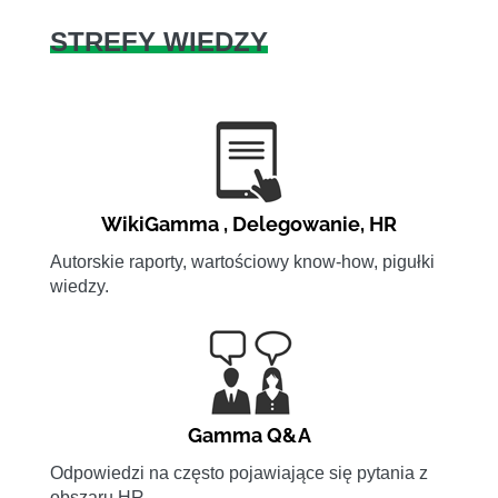
STREFY WIEDZY
WikiGamma
,
Delegowanie
,
HR
Autorskie raporty, wartościowy know-how, pigułki
wiedzy.
Gamma Q&A
Odpowiedzi na często pojawiające się pytania z
obszaru HR.