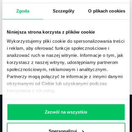
Zgoda
Szczegóły
O plikach cookies
Recenzje
,
Stanowiska pracy
Recenzje książek, lista najpopularniejszych
Niniejsza strona korzysta z plików cookie
zawodów.
Wykorzystujemy pliki cookie do spersonalizowania treści
i reklam, aby oferować funkcje społecznościowe i
analizować ruch w naszej witrynie. Informacje o tym, jak
korzystasz z naszej witryny, udostępniamy partnerom
społecznościowym, reklamowym i analitycznym.
Artykuły
,
Artykuły cd.
,
Prawo
Partnerzy mogą połączyć te informacje z innymi danymi
Standardowe informacje z obszaru szkoleń.
otrzymanymi od Ciebie lub uzyskanymi podczas
korzystania z ich usług.
Zezwól na wszystkie
Kontakt
Spersonalizuj
biuro@projektgamma.pl