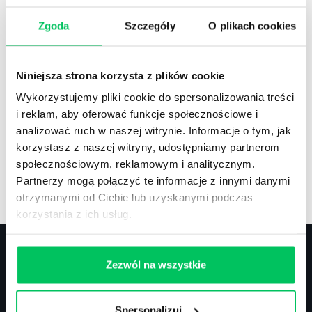
Zgoda
Szczegóły
O plikach cookies
Recenzje
,
Stanowiska pracy
Recenzje książek, lista najpopularniejszych
Niniejsza strona korzysta z plików cookie
zawodów.
Wykorzystujemy pliki cookie do spersonalizowania treści
i reklam, aby oferować funkcje społecznościowe i
analizować ruch w naszej witrynie. Informacje o tym, jak
korzystasz z naszej witryny, udostępniamy partnerom
społecznościowym, reklamowym i analitycznym.
Artykuły
,
Artykuły cd.
,
Prawo
Partnerzy mogą połączyć te informacje z innymi danymi
Standardowe informacje z obszaru szkoleń.
otrzymanymi od Ciebie lub uzyskanymi podczas
korzystania z ich usług.
Zezwól na wszystkie
Kontakt
Spersonalizuj
biuro@projektgamma.pl