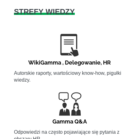
STREFY WIEDZY
WikiGamma
,
Delegowanie
,
HR
Autorskie raporty, wartościowy know-how, pigułki
wiedzy.
Gamma Q&A
Odpowiedzi na często pojawiające się pytania z
obszaru HR.