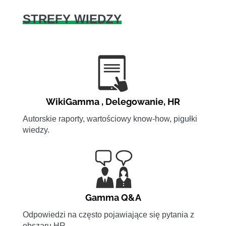
STREFY WIEDZY
WikiGamma
,
Delegowanie
,
HR
Autorskie raporty, wartościowy know-how, pigułki
wiedzy.
Gamma Q&A
Odpowiedzi na często pojawiające się pytania z
obszaru HR.