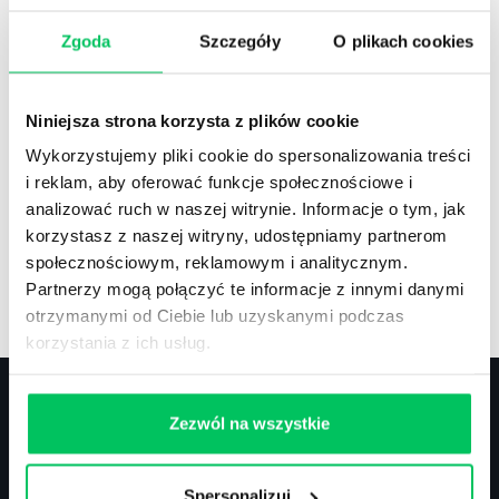
Zgoda
Szczegóły
O plikach cookies
Recenzje
,
Stanowiska pracy
Recenzje książek, lista najpopularniejszych
Niniejsza strona korzysta z plików cookie
zawodów.
Wykorzystujemy pliki cookie do spersonalizowania treści
i reklam, aby oferować funkcje społecznościowe i
analizować ruch w naszej witrynie. Informacje o tym, jak
korzystasz z naszej witryny, udostępniamy partnerom
społecznościowym, reklamowym i analitycznym.
Artykuły
,
Artykuły cd.
,
Prawo
Partnerzy mogą połączyć te informacje z innymi danymi
Standardowe informacje z obszaru szkoleń.
otrzymanymi od Ciebie lub uzyskanymi podczas
korzystania z ich usług.
Zezwól na wszystkie
Kontakt
Spersonalizuj
biuro@projektgamma.pl