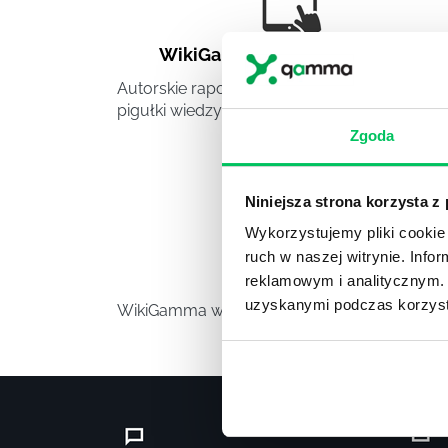
WikiGamma
,
Delegowanie
,
HR
Autorskie raporty, wartościowy know-how,
pigułki wiedzy.
Zgoda
Niniejsza strona korzysta z
Wykorzystujemy pliki cookie 
ruch w naszej witrynie. Inf
Video
reklamowym i analitycznym. 
uzyskanymi podczas korzysta
WikiGamma w formacie video.