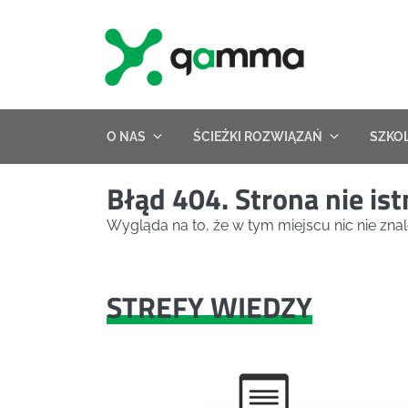
Skip
to
content
O NAS
ŚCIEŻKI ROZWIĄZAŃ
SZKO
Błąd 404. Strona nie ist
Wygląda na to, że w tym miejscu nic nie znal
STREFY WIEDZY