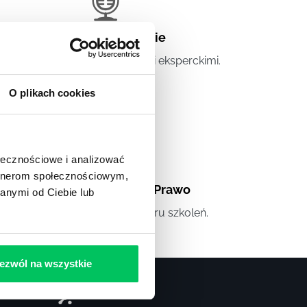
Artykuły eksperckie
tykuły związane ze szkoleniami eksperckimi.
O plikach cookies
ołecznościowe i analizować
artnerom społecznościowym,
Artykuły
,
Artykuły cd.
,
Prawo
anymi od Ciebie lub
andardowe informacje z obszaru szkoleń.
ezwól na wszystkie