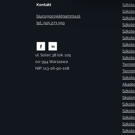
Kontakt
Szkole
Szkole
biuro@projektgamma.pl
Szkole
tel.: 505 273 550
Szkole
Szkole
Szkole
Szkole
Szkole
ul. Solec 38 lok. 105
Szkole
00-394 Warszawa
Termin
NIP: 113-26-90-108
Termin
Szkole
Akade
Szkole
Skolen
Szkole
Szkole
Szkolen
Szkole
Szkole