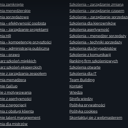
nia zamknięte
Szkolenia – zarządzanie zmianą
nia menedżerskie
Szkolenia – zarządzanie czasem
nia sprzedażowe
Szkolenie – zarządzanie sprzedaż
nia – efektywność osobista
Szkolenia dla kierowników
nia – zarządzanie projektami
Szkolenia asertywność
nia HR
Szkolenia – menedżer sprzedaży
nia – kompetencje przyszłości
Szkolenia – techniki sprzedaży
nia – administracja publiczna
Szkolenia dla brygadzistów
nia – prawo
Szkolenie z komunikacji
arz szkoleń miękkich
Ranking firm szkoleniowych
arz szkoleń eksperckich
Szkolenia otwarte
nie z zarządzania zespołem
Szkolenia dla IT
mia menadżera
Team Building
nie Gallup
Kontakt
ie z motywowania
Wiedza
nie z asertywności
Strefa wiedzy
nie z negocjacji
Polityka prywatności
ia z obsługi klienta
Polityka cookies
nie talent management
Skontaktuj sie z webmasterem
nia dla mistrzów