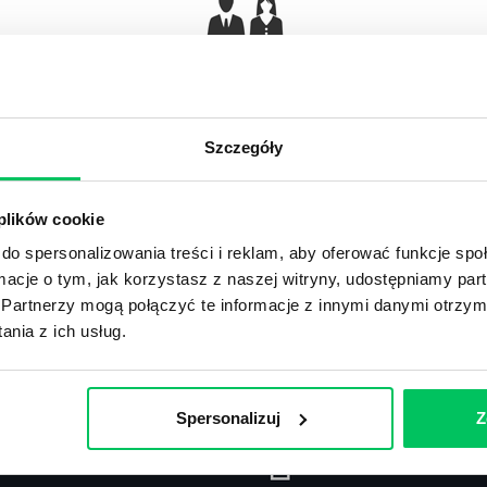
Gamma Q&A
Odpowiedzi na często pojawiające się pytania z
Ar
obszaru HR.
Szczegóły
 plików cookie
do spersonalizowania treści i reklam, aby oferować funkcje sp
ormacje o tym, jak korzystasz z naszej witryny, udostępniamy p
Recenzje
,
Stanowiska pracy
Partnerzy mogą połączyć te informacje z innymi danymi otrzym
nia z ich usług.
Recenzje książek, lista najpopularniejszych
St
zawodów.
Spersonalizuj
Z