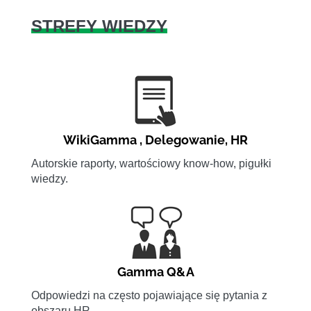
STREFY WIEDZY
WikiGamma
,
Delegowanie
,
HR
Autorskie raporty, wartościowy know-how, pigułki
wiedzy.
Gamma Q&A
Odpowiedzi na często pojawiające się pytania z
obszaru HR.