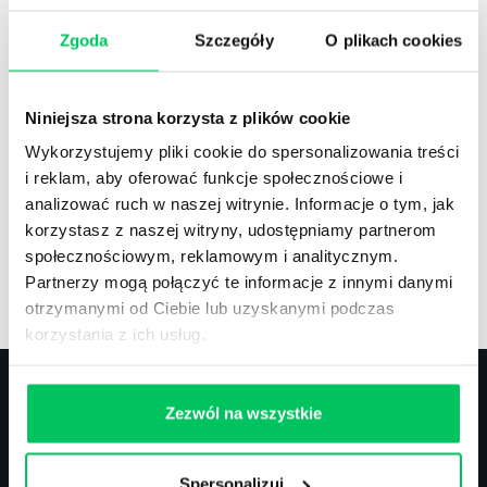
Zgoda
Szczegóły
O plikach cookies
Recenzje
,
Stanowiska pracy
Recenzje książek, lista najpopularniejszych
Niniejsza strona korzysta z plików cookie
zawodów.
Wykorzystujemy pliki cookie do spersonalizowania treści
i reklam, aby oferować funkcje społecznościowe i
analizować ruch w naszej witrynie. Informacje o tym, jak
korzystasz z naszej witryny, udostępniamy partnerom
społecznościowym, reklamowym i analitycznym.
Artykuły
,
Artykuły cd.
,
Prawo
Partnerzy mogą połączyć te informacje z innymi danymi
Standardowe informacje z obszaru szkoleń.
otrzymanymi od Ciebie lub uzyskanymi podczas
korzystania z ich usług.
Zezwól na wszystkie
Kontakt
Spersonalizuj
biuro@projektgamma.pl