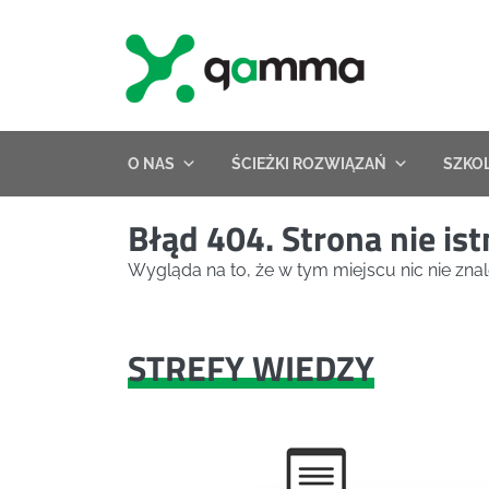
Skip
to
content
O NAS
ŚCIEŻKI ROZWIĄZAŃ
SZKO
Błąd 404. Strona nie ist
Wygląda na to, że w tym miejscu nic nie znal
STREFY WIEDZY