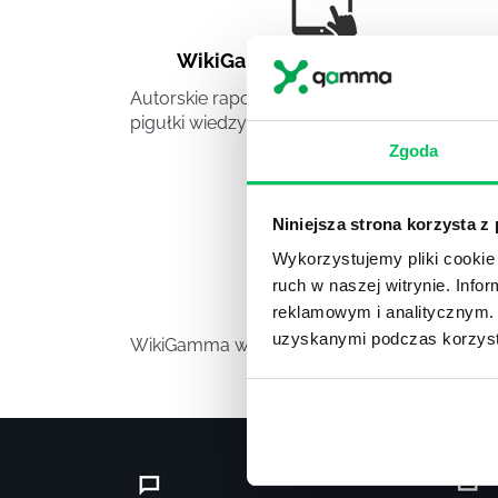
WikiGamma
,
Delegowanie
,
HR
Autorskie raporty, wartościowy know-how,
pigułki wiedzy.
Zgoda
Niniejsza strona korzysta z
Wykorzystujemy pliki cookie 
ruch w naszej witrynie. Inf
Video
reklamowym i analitycznym. 
uzyskanymi podczas korzysta
WikiGamma w formacie video.