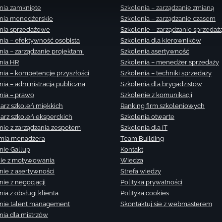
nia zamknięte
Szkolenia – zarządzanie zmianą
nia menedżerskie
Szkolenia – zarządzanie czasem
nia sprzedażowe
Szkolenie – zarządzanie sprzedaż
nia – efektywność osobista
Szkolenia dla kierowników
nia – zarządzanie projektami
Szkolenia asertywność
nia HR
Szkolenia – menedżer sprzedaży
nia – kompetencje przyszłości
Szkolenia – techniki sprzedaży
nia – administracja publiczna
Szkolenia dla brygadzistów
nia – prawo
Szkolenie z komunikacji
arz szkoleń miękkich
Ranking firm szkoleniowych
arz szkoleń eksperckich
Szkolenia otwarte
nie z zarządzania zespołem
Szkolenia dla IT
mia menadżera
Team Building
nie Gallup
Kontakt
ie z motywowania
Wiedza
nie z asertywności
Strefa wiedzy
nie z negocjacji
Polityka prywatności
ia z obsługi klienta
Polityka cookies
nie talent management
Skontaktuj sie z webmasterem
nia dla mistrzów