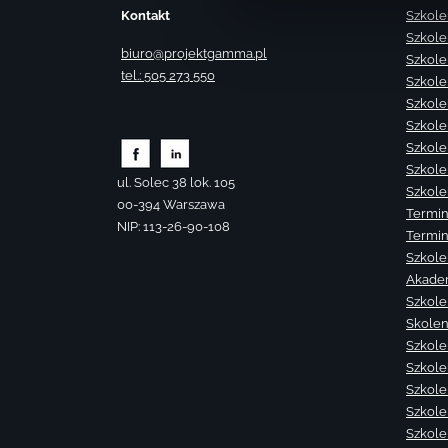
Kontakt
Szkole
Szkole
biuro@projektgamma.pl
Szkole
tel.: 505 273 550
Szkole
Szkole
Szkole
Szkole
Szkole
ul. Solec 38 lok. 105
Szkole
00-394 Warszawa
Termin
NIP: 113-26-90-108
Termin
Szkole
Akade
Szkole
Skolen
Szkole
Szkole
Szkolen
Szkole
Szkole