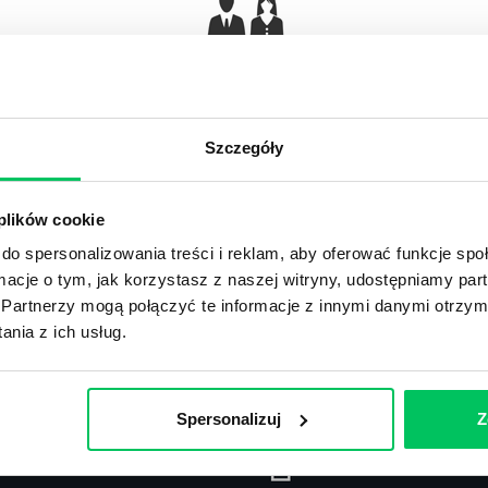
Gamma Q&A
Odpowiedzi na często pojawiające się pytania z
Ar
obszaru HR.
Szczegóły
 plików cookie
do spersonalizowania treści i reklam, aby oferować funkcje sp
ormacje o tym, jak korzystasz z naszej witryny, udostępniamy p
Recenzje
,
Stanowiska pracy
Partnerzy mogą połączyć te informacje z innymi danymi otrzym
nia z ich usług.
Recenzje książek, lista najpopularniejszych
St
zawodów.
Spersonalizuj
Z