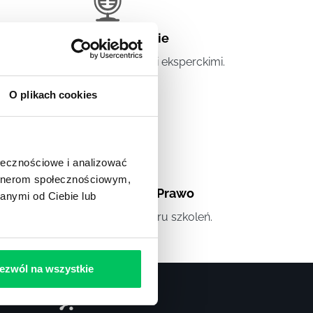
Artykuły eksperckie
tykuły związane ze szkoleniami eksperckimi.
O plikach cookies
ołecznościowe i analizować
artnerom społecznościowym,
Artykuły
,
Artykuły cd.
,
Prawo
anymi od Ciebie lub
andardowe informacje z obszaru szkoleń.
ezwól na wszystkie