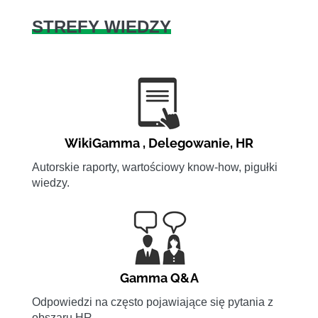
STREFY WIEDZY
WikiGamma
,
Delegowanie
,
HR
Autorskie raporty, wartościowy know-how, pigułki
wiedzy.
Gamma Q&A
Odpowiedzi na często pojawiające się pytania z
obszaru HR.