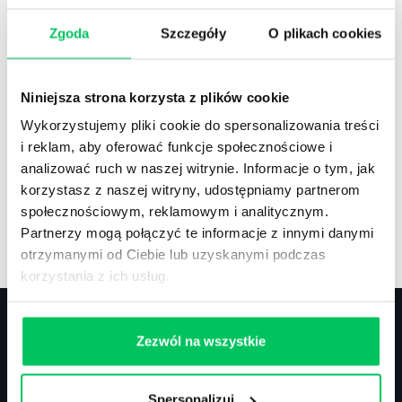
Zgoda
Szczegóły
O plikach cookies
Recenzje
,
Stanowiska pracy
Recenzje książek, lista najpopularniejszych
Niniejsza strona korzysta z plików cookie
zawodów.
Wykorzystujemy pliki cookie do spersonalizowania treści
i reklam, aby oferować funkcje społecznościowe i
analizować ruch w naszej witrynie. Informacje o tym, jak
korzystasz z naszej witryny, udostępniamy partnerom
społecznościowym, reklamowym i analitycznym.
Artykuły
,
Artykuły cd.
,
Prawo
Partnerzy mogą połączyć te informacje z innymi danymi
Standardowe informacje z obszaru szkoleń.
otrzymanymi od Ciebie lub uzyskanymi podczas
korzystania z ich usług.
Zezwól na wszystkie
Kontakt
Spersonalizuj
biuro@projektgamma.pl