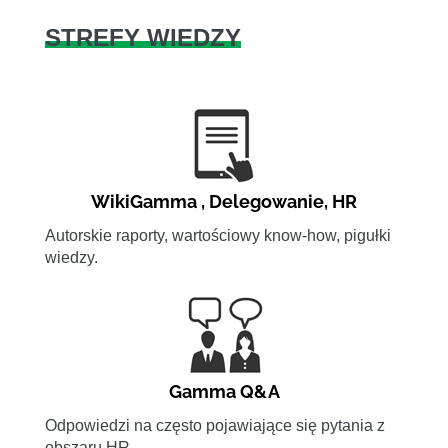
STREFY WIEDZY
WikiGamma
,
Delegowanie
,
HR
Autorskie raporty, wartościowy know-how, pigułki
wiedzy.
Gamma Q&A
Odpowiedzi na często pojawiające się pytania z
obszaru HR.