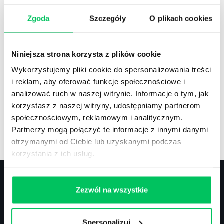
Zgoda
Szczegóły
O plikach cookies
Recenzje
,
Stanowiska pracy
Recenzje książek, lista najpopularniejszych
Niniejsza strona korzysta z plików cookie
zawodów.
Wykorzystujemy pliki cookie do spersonalizowania treści
i reklam, aby oferować funkcje społecznościowe i
analizować ruch w naszej witrynie. Informacje o tym, jak
korzystasz z naszej witryny, udostępniamy partnerom
społecznościowym, reklamowym i analitycznym.
Artykuły
,
Artykuły cd.
,
Prawo
Partnerzy mogą połączyć te informacje z innymi danymi
Standardowe informacje z obszaru szkoleń.
otrzymanymi od Ciebie lub uzyskanymi podczas
korzystania z ich usług.
Zezwól na wszystkie
Kontakt
Spersonalizuj
biuro@projektgamma.pl