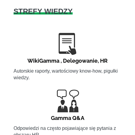
STREFY WIEDZY
WikiGamma
,
Delegowanie
,
HR
Autorskie raporty, wartościowy know-how, pigułki
wiedzy.
Gamma Q&A
Odpowiedzi na często pojawiające się pytania z
obszaru HR.