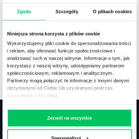
Zgoda
Szczegóły
O plikach cookies
Recenzje
,
Stanowiska pracy
Recenzje książek, lista najpopularniejszych
Niniejsza strona korzysta z plików cookie
zawodów.
Wykorzystujemy pliki cookie do spersonalizowania treści
i reklam, aby oferować funkcje społecznościowe i
analizować ruch w naszej witrynie. Informacje o tym, jak
korzystasz z naszej witryny, udostępniamy partnerom
społecznościowym, reklamowym i analitycznym.
Artykuły
,
Artykuły cd.
,
Prawo
Partnerzy mogą połączyć te informacje z innymi danymi
Standardowe informacje z obszaru szkoleń.
otrzymanymi od Ciebie lub uzyskanymi podczas
korzystania z ich usług.
Zezwól na wszystkie
Kontakt
Spersonalizuj
biuro@projektgamma.pl