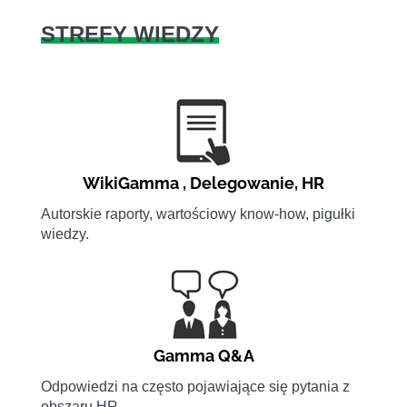
STREFY WIEDZY
WikiGamma
,
Delegowanie
,
HR
Autorskie raporty, wartościowy know-how, pigułki
wiedzy.
Gamma Q&A
Odpowiedzi na często pojawiające się pytania z
obszaru HR.