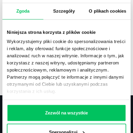
Zgoda
Szczegóły
O plikach cookies
Recenzje
,
Stanowiska pracy
Recenzje książek, lista najpopularniejszych
Niniejsza strona korzysta z plików cookie
zawodów.
Wykorzystujemy pliki cookie do spersonalizowania treści
i reklam, aby oferować funkcje społecznościowe i
analizować ruch w naszej witrynie. Informacje o tym, jak
korzystasz z naszej witryny, udostępniamy partnerom
społecznościowym, reklamowym i analitycznym.
Artykuły
,
Artykuły cd.
,
Prawo
Partnerzy mogą połączyć te informacje z innymi danymi
Standardowe informacje z obszaru szkoleń.
otrzymanymi od Ciebie lub uzyskanymi podczas
korzystania z ich usług.
Zezwól na wszystkie
Kontakt
Spersonalizuj
biuro@projektgamma.pl