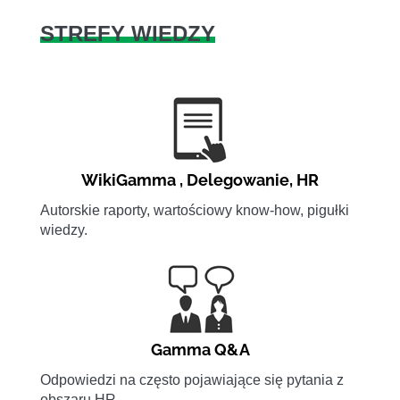
STREFY WIEDZY
WikiGamma
,
Delegowanie
,
HR
Autorskie raporty, wartościowy know-how, pigułki
wiedzy.
Gamma Q&A
Odpowiedzi na często pojawiające się pytania z
obszaru HR.