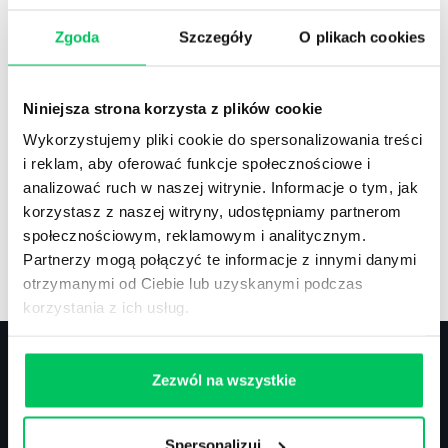
Zgoda
Szczegóły
O plikach cookies
Recenzje
,
Stanowiska pracy
Recenzje książek, lista najpopularniejszych
Niniejsza strona korzysta z plików cookie
zawodów.
Wykorzystujemy pliki cookie do spersonalizowania treści
i reklam, aby oferować funkcje społecznościowe i
analizować ruch w naszej witrynie. Informacje o tym, jak
korzystasz z naszej witryny, udostępniamy partnerom
społecznościowym, reklamowym i analitycznym.
Artykuły
,
Artykuły cd.
,
Prawo
Partnerzy mogą połączyć te informacje z innymi danymi
Standardowe informacje z obszaru szkoleń.
otrzymanymi od Ciebie lub uzyskanymi podczas
korzystania z ich usług.
Zezwól na wszystkie
Kontakt
Spersonalizuj
biuro@projektgamma.pl