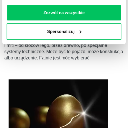
PROTOTYP
KOMPONOWANIE JEST JAK GOTOWANIE. MIESZA
Zezwól na wszystkie
SIĘ RÓŻNE SKŁADNIKI, ABY WYSZEDŁ SMACZNY
UTWÓR
Spersonalizuj
Wymyślanie, budowanie, crash-testy – każdy pamięta tą
radość z dzieciństwa. Co projektować i czym ? Sky is the
limit! – od kloców lego, przez drewno, po specjalne
systemy techniczne. Może być to pojazd, może konstrukcja
albo urządzenie. Fajnie jest móc wybierać!