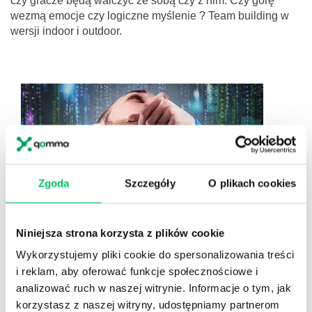
czy gracze będą walczyć ze sobą czy z nim. Czy górę
wezmą emocje czy logiczne myślenie ? Team building w
wersji indoor i outdoor.
Zgoda
Szczegóły
O plikach cookies
Niniejsza strona korzysta z plików cookie
Wykorzystujemy pliki cookie do spersonalizowania treści
AGENT X
i reklam, aby oferować funkcje społecznościowe i
RÓWNIE FAJNIE BYĆ PODWÓJNYM AGENTEM JAK
analizować ruch w naszej witrynie. Informacje o tym, jak
ŚLEDCZYM
korzystasz z naszej witryny, udostępniamy partnerom