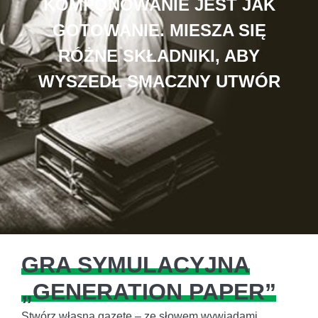
KOMPONOWANIE JEST JAK
GOTOWANIE. MIESZA SIĘ
RÓŻNE SKŁADNIKI, ABY
WYSZEDŁ SMACZNY UTWÓR
GRA SYMULACYJNA
„GENERATION PAPER”
Stwórz własną gazetę – ze słowem wywiadami,