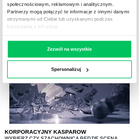
społecznościowym, reklamowym i analitycznym.
wygrane i spektakularne wtopy. Fun faktor na wysokim
Partnerzy mogą połączyć te informacje z innymi danymi
poziomie. Format team buildingu wyłącznie
otrzymanymi od Ciebie lub uzyskanymi podczas
outdoor’owego!
korzystania z ich usług.
Zezwól na wszystkie
Spersonalizuj
KORPORACYJNY KASPAROW
WYBIERZ CZY SZACHOWNICA BĘDZIE SCENĄ