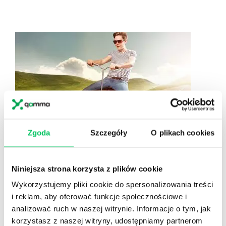
Zgoda
Szczegóły
O plikach cookies
WIELKI WYŚCIG MYDELNICZEK
Niniejsza strona korzysta z plików cookie
WYŚCIG, W KTÓRYM KAŻDY WYGRYWA
SPEKTAKULARNE EMOCJE I WSPOMNIENIA
Wykorzystujemy pliki cookie do spersonalizowania treści
i reklam, aby oferować funkcje społecznościowe i
Nie wiadomo co fajniejsze: budowanie odjechanych
analizować ruch w naszej witrynie. Informacje o tym, jak
pojazdów czy późniejsze ściganie? Projektowanie,
korzystasz z naszej witryny, udostępniamy partnerom
konstruowanie, crash-testy i dużo współpracy. Epickie