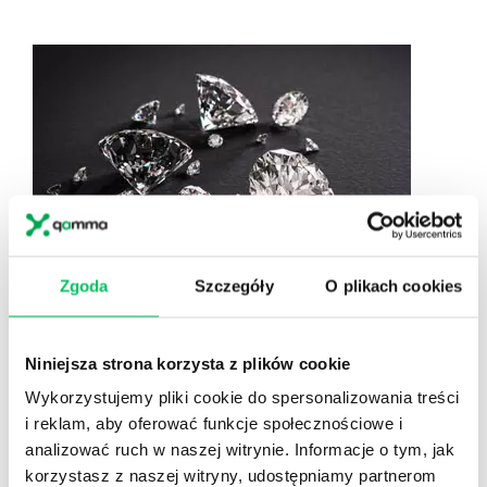
Zgoda
Szczegóły
O plikach cookies
DIAMENTOWY SZLAK
CIĘŻAR DIAMENTÓW OBCIĄŻA BARDZIEJ UMYSŁ
Niniejsza strona korzysta z plików cookie
NIŻ MIĘŚNIE
Wykorzystujemy pliki cookie do spersonalizowania treści
Gra scenariuszowa zabierająca grupę w podróż po
i reklam, aby oferować funkcje społecznościowe i
kontynentach, różnych krajach. Wyzwania wymagają
analizować ruch w naszej witrynie. Informacje o tym, jak
współpracy bądź podziału zasobów. Mechanika gry może
korzystasz z naszej witryny, udostępniamy partnerom
wspierać współpracę bądź rywalizację. Spotkanie