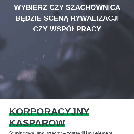
WYBIERZ CZY SZACHOWNICA
BĘDZIE SCENĄ RYWALIZACJI
CZY WSPÓŁPRACY
KORPORACYJNY
KASPAROW
Stuningowaliśmy szachy – zostawiliśmy element