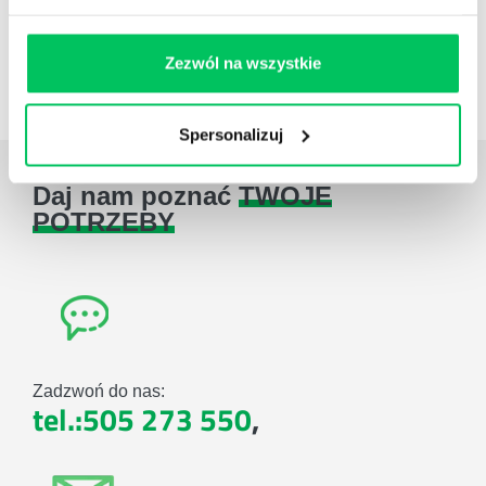
Case studies
Zezwól na wszystkie
Zestawienie case studies
Spersonalizuj
Daj nam poznać
TWOJE
POTRZEBY
Zadzwoń do nas:
tel.:505 273 550
,