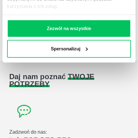
korzystania z ich usług.
Zezwól na wszystkie
Case studies
Zestawienie case studies
Spersonalizuj
Daj nam poznać
TWOJE
POTRZEBY
Zadzwoń do nas: