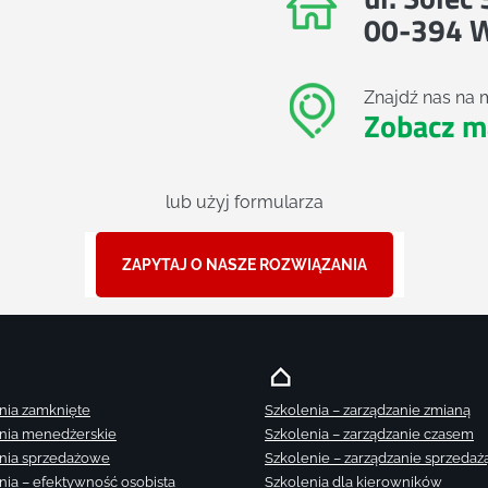
00-394 
Znajdź nas na 
Zobacz m
lub użyj formularza
ZAPYTAJ O NASZE ROZWIĄZANIA
nia zamknięte
Szkolenia – zarządzanie zmianą
nia menedżerskie
Szkolenia – zarządzanie czasem
nia sprzedażowe
Szkolenie – zarządzanie sprzedaż
nia – efektywność osobista
Szkolenia dla kierowników