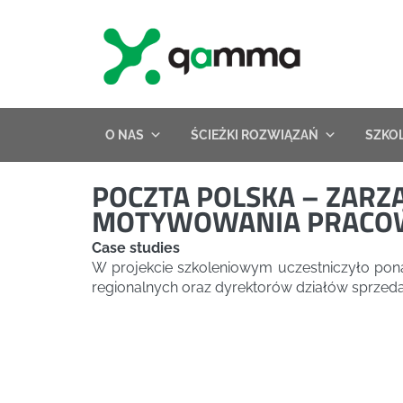
Skip
to
content
O NAS
ŚCIEŻKI ROZWIĄZAŃ
SZKO
POCZTA POLSKA – ZARZ
MOTYWOWANIA PRACO
Case studies
W projekcie szkoleniowym uczestniczyło pona
regionalnych oraz dyrektorów działów sprzeda