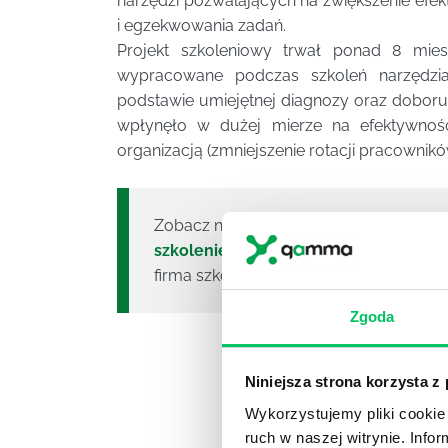
narzędzi pozwalających na zwiększenie efe
i egzekwowania zadań.
Projekt szkoleniowy trwał ponad 8 mies
wypracowane podczas szkoleń narzędzia.
podstawie umiejętnej diagnozy oraz doboru 
wpłynęło w dużej mierze na efektywnoś
organizacją (zmniejszenie rotacji pracownikó
Zobacz nasze szkolenia managerskie i 
szkolenie
,
zarządzanie czasem szkole
firma szkoleniowa roku. Zapraszamy do 
Zgoda
Niniejsza strona korzysta z
Wykorzystujemy pliki cookie 
ruch w naszej witrynie. Inf