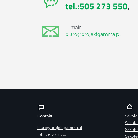
tel.:505 273 550
,
E-mail:
biuro@projektgamma.pl
Kontakt
Szkole
Szkole
biuro@projektgamma.pl
Szkole
tel.: 505 273 550
Szkole