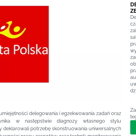
D
Z
De
cz
z
sa
pr
wy
z
ob
pr
a
uw
dz
Za
umiejętności delegowania i egzekwowania zadań oraz
te
ownika w następstwie diagnozy własnego stylu
y deklarowali potrzebę skonstruowania uniwersalnych