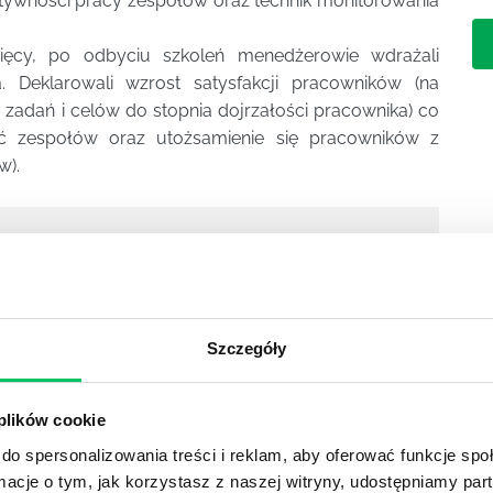
ktywności pracy zespołów oraz technik monitorowania
ięcy, po odbyciu szkoleń menedżerowie wdrażali
 Deklarowali wzrost satysfakcji pracowników (na
zadań i celów do stopnia dojrzałości pracownika) co
ć zespołów oraz utożsamienie się pracowników z
w).
z obszaru rozwoju osobistego np:
przywództwo
nie
,
zarządzanie zmianą szkolenie
i inne. Gamma -
zapoznania się z naszą ofertą.
Szczegóły
 plików cookie
do spersonalizowania treści i reklam, aby oferować funkcje sp
ormacje o tym, jak korzystasz z naszej witryny, udostępniamy p