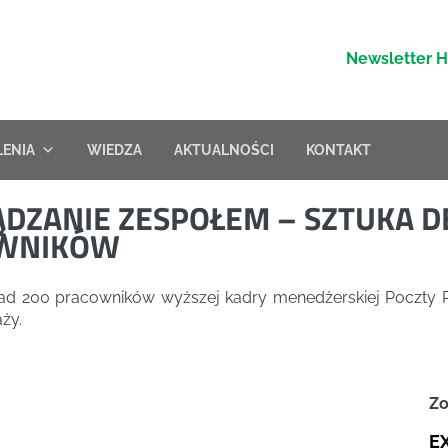
Newsletter 
LENIA
WIEDZA
AKTUALNOŚCI
KONTAKT
ĄDZANIE ZESPOŁEM – SZTUKA D
WNIKÓW
d 200 pracowników wyższej kadry menedżerskiej Poczty Po
ży.
Zo
E