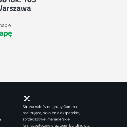
Warszawa
mapie
apę
Strona należy do grupy Gamma
realizującej szkolenia eksperckie,
ą
sprzedażowe, managerskie,
farmaceutyczne oraz team building dla