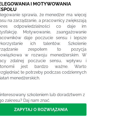
ELEGOWANIA I MOTYWOWANIA
ESPOŁU
legowanie sprawia, że menedżer ma więcej
asu na zarządzanie, a pracownicy zwiększają
akres odpowiedzialności co daje im
tysfakcję. Motywowanie, zaangażowanie
acowników daje poczucie sensu i lepsze
korzystanie ich talentów. Szkolenie
arządzanie zespołem to pozycja
owiązkowa w rozwoju menedżerskim. W
acy zdalnej poczucie sensu, wpływu i
utonomii jest bardzo ważne. Warto
zględniać te potrzeby podczas codziennych
iałań menedżerskich.
interesowany szkoleniem lub doradztwem z
go zakresu? Daj nam znać.
ZAPYTAJ O ROZWIĄZANIA