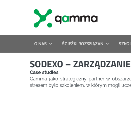
Skip
to
content
O NAS
ŚCIEŻKI ROZWIĄZAŃ
SZKO
SODEXO – ZARZĄDZANIE
Case studies
Gamma jako strategiczny partner w obszarze 
stresem było szkoleniem, w którym mogli ucze