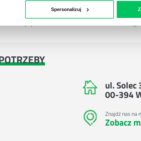
Spersonalizuj
Z
Referencje
Referencje
Administracja publiczna
Pełna lista referencyjn
POTRZEBY
ul. Solec
00-394 
Znajdź nas na 
Zobacz m