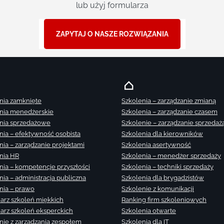
lub użyj formularza
ZAPYTAJ O NASZE ROZWIĄZANIA
nia zamknięte
Szkolenia – zarządzanie zmianą
nia menedżerskie
Szkolenia – zarządzanie czasem
nia sprzedażowe
Szkolenie – zarządzanie sprzedaż
nia – efektywność osobista
Szkolenia dla kierowników
nia – zarządzanie projektami
Szkolenia asertywność
nia HR
Szkolenia – menedżer sprzedaży
nia – kompetencje przyszłości
Szkolenia – techniki sprzedaży
nia – administracja publiczna
Szkolenia dla brygadzistów
nia – prawo
Szkolenie z komunikacji
arz szkoleń miękkich
Ranking firm szkoleniowych
arz szkoleń eksperckich
Szkolenia otwarte
nie z zarządzania zespołem
Szkolenia dla IT