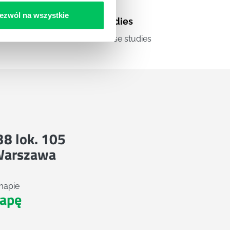
ezwól na wszystkie
Case studies
a
Zestawienie case studies
 38 lok. 105
Warszawa
mapie
apę