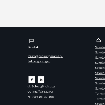
Kontakt
Szkole
Szkole
biuro@projektgamma.pl
Szkole
tel.: 505 273 550
Szkole
Szkole
Szkole
Szkole
Szkole
ul. Solec 38 lok. 105
Szkole
00-394 Warszawa
Termin
NIP: 113-26-90-108
Termin
Szkole