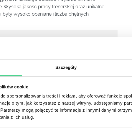
ne. Wysoka jakość pracy trenerskiej oraz unikalne
u były wysoko oceniane i liczba chętnych
nterpersonalne i szkolenia sprzedażowe np:
niki sprzedaży
,
szkolenie zarządzanie zmianą
i
Szczegóły
 plików cookie
do spersonalizowania treści i reklam, aby oferować funkcje sp
DIES
ormacje o tym, jak korzystasz z naszej witryny, udostępniamy p
Partnerzy mogą połączyć te informacje z innymi danymi otrzym
nia z ich usług.