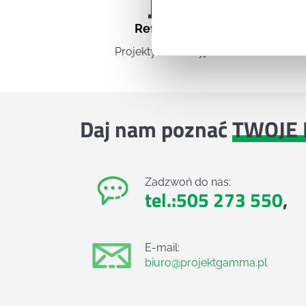
Referencje
Projekty komercyjne
Daj nam poznać
TWOJE 
Zadzwoń do nas:
tel.:505 273 550
,
E-mail:
biuro@projektgamma.pl