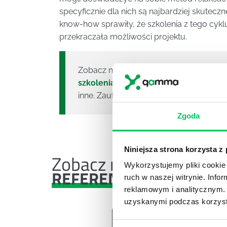
specyficznie dla nich są najbardziej skutecz
know-how sprawiły, że szkolenia z tego cykl
przekraczała możliwości projektu.
Zobacz nasze szkolenia menadżerskie, i
szkolenia z negocjacji
,
szkolenia tech
inne. Zaufaj firmie szkoleniowej roku.
Zgoda
Niniejsza strona korzysta z
Zobacz nasze
Wykorzystujemy pliki cookie 
REFERENCJE I CASE STU
ruch w naszej witrynie. Inf
reklamowym i analitycznym. 
uzyskanymi podczas korzysta