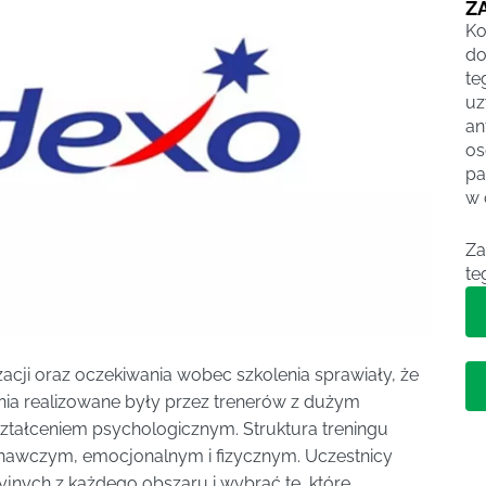
Z
Ko
do
t
u
an
os
pa
w 
Za
te
acji oraz oczekiwania wobec szkolenia sprawiały, że
enia realizowane były przez trenerów z dużym
ztałceniem psychologicznym. Struktura treningu
nawczym, emocjonalnym i fizycznym. Uczestnicy
jnych z każdego obszaru i wybrać te, które