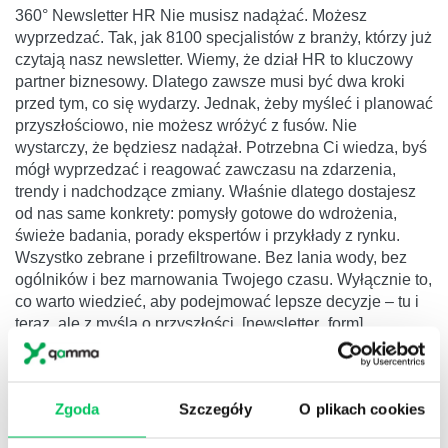
360° Newsletter HR Nie musisz nadążać. Możesz
wyprzedzać. Tak, jak 8100 specjalistów z branży, którzy już
czytają nasz newsletter. Wiemy, że dział HR to kluczowy
partner biznesowy. Dlatego zawsze musi być dwa kroki
przed tym, co się wydarzy. Jednak, żeby myśleć i planować
przyszłościowo, nie możesz wróżyć z fusów. Nie
wystarczy, że będziesz nadążał. Potrzebna Ci wiedza, byś
mógł wyprzedzać i reagować zawczasu na zdarzenia,
trendy i nadchodzące zmiany. Właśnie dlatego dostajesz
od nas same konkrety: pomysły gotowe do wdrożenia,
świeże badania, porady ekspertów i przykłady z rynku.
Wszystko zebrane i przefiltrowane. Bez lania wody, bez
ogólników i bez marnowania Twojego czasu. Wyłącznie to,
co warto wiedzieć, aby podejmować lepsze decyzje – tu i
teraz, ale z myślą o przyszłości. [newsletter_form]
Zgoda
Szczegóły
O plikach cookies