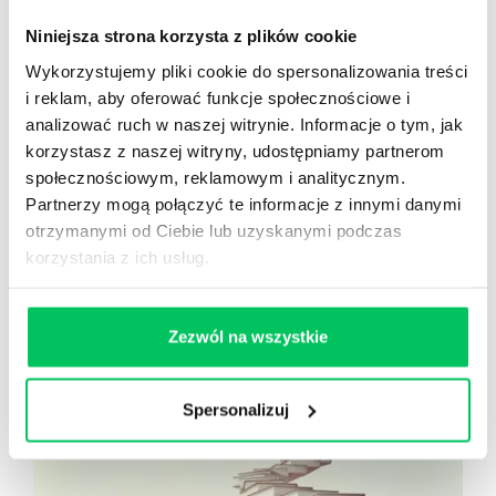
Niniejsza strona korzysta z plików cookie
Wykorzystujemy pliki cookie do spersonalizowania treści
i reklam, aby oferować funkcje społecznościowe i
analizować ruch w naszej witrynie. Informacje o tym, jak
korzystasz z naszej witryny, udostępniamy partnerom
społecznościowym, reklamowym i analitycznym.
Partnerzy mogą połączyć te informacje z innymi danymi
otrzymanymi od Ciebie lub uzyskanymi podczas
WIEDZA
korzystania z ich usług.
BIERZEMY ODPOWIEDZIALNOŚĆ ZA REZULTATY
Poprzez misję: „Bierzemy odpowiedzialność za rezultaty”
definiujemy nasze podejście do wdrożeń i projektów
rozwojowych. Z powodzeniem dążymy do uzyskania
Zezwól na wszystkie
pozytywnych i mierzalnych rezultatów.
Spersonalizuj