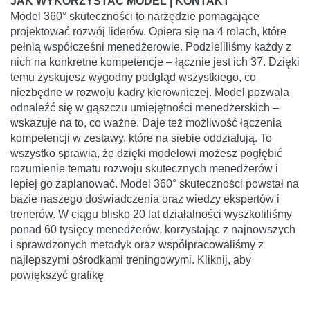
JAK WYKORZYSTAĆ MODEL | KONTAKT
Model 360° skuteczności to narzędzie pomagające
projektować rozwój liderów. Opiera się na 4 rolach, które
pełnią współcześni menedżerowie. Podzieliliśmy każdy z
nich na konkretne kompetencje – łącznie jest ich 37. Dzięki
temu zyskujesz wygodny podgląd wszystkiego, co
niezbędne w rozwoju kadry kierowniczej. Model pozwala
odnaleźć się w gąszczu umiejętności menedżerskich –
wskazuje na to, co ważne. Daje też możliwość łączenia
kompetencji w zestawy, które na siebie oddziałują. To
wszystko sprawia, że dzięki modelowi możesz pogłębić
rozumienie tematu rozwoju skutecznych menedżerów i
lepiej go zaplanować. Model 360° skuteczności powstał na
bazie naszego doświadczenia oraz wiedzy ekspertów i
trenerów. W ciągu blisko 20 lat działalności wyszkoliliśmy
ponad 60 tysięcy menedżerów, korzystając z najnowszych
i sprawdzonych metodyk oraz współpracowaliśmy z
najlepszymi ośrodkami treningowymi. Kliknij, aby
powiększyć grafikę