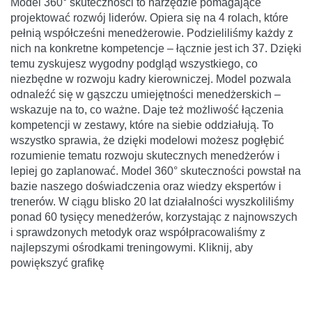
Model 360° skuteczności to narzędzie pomagające
projektować rozwój liderów. Opiera się na 4 rolach, które
pełnią współcześni menedżerowie. Podzieliliśmy każdy z
nich na konkretne kompetencje – łącznie jest ich 37. Dzięki
temu zyskujesz wygodny podgląd wszystkiego, co
niezbędne w rozwoju kadry kierowniczej. Model pozwala
odnaleźć się w gąszczu umiejętności menedżerskich –
wskazuje na to, co ważne. Daje też możliwość łączenia
kompetencji w zestawy, które na siebie oddziałują. To
wszystko sprawia, że dzięki modelowi możesz pogłębić
rozumienie tematu rozwoju skutecznych menedżerów i
lepiej go zaplanować. Model 360° skuteczności powstał na
bazie naszego doświadczenia oraz wiedzy ekspertów i
trenerów. W ciągu blisko 20 lat działalności wyszkoliliśmy
ponad 60 tysięcy menedżerów, korzystając z najnowszych
i sprawdzonych metodyk oraz współpracowaliśmy z
najlepszymi ośrodkami treningowymi. Kliknij, aby
powiększyć grafikę