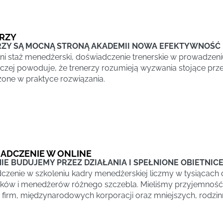
RZY
ZY SĄ MOCNĄ STRONĄ AKADEMII NOWA EFEKTYWNOŚĆ
tni staż menedżerski, doświadczenie trenerskie w prowadzeni
iczej powoduje, że trenerzy rozumieją wyzwania stojące pr
one w praktyce rozwiązania.
ADCZENIE W ONLINE
IE BUDUJEMY PRZEZ DZIAŁANIA I SPEŁNIONE OBIETNIC
czenie w szkoleniu kadry menedżerskiej liczmy w tysiącach d
ików i menedżerów różnego szczebla. Mieliśmy przyjemnoś
h firm, międzynarodowych korporacji oraz mniejszych, rodzin