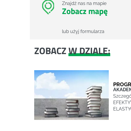
Znajdź nas na mapie
Zobacz mapę
lub użyj formularza
ZOBACZ
W DZIALE:
PROG
AKADE
Szczegó
EFEKTY
ELASTY