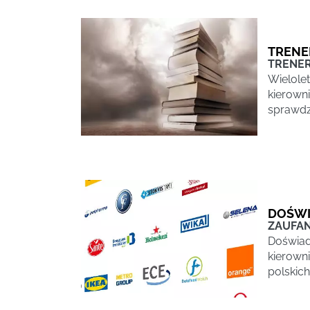
TRENE
TRENER
Wielole
kierown
sprawdz
DOŚWI
ZAUFAN
Doświad
kierown
polskic