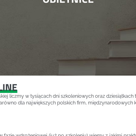
LINE
iej liczmy w tysiącach dni szkoleniowych oraz dziesiątkach
równo dla największych polskich firm, międzynarodowych ko
fazie wdrożeniowej (już po szkoleniu) wiemy z jakimi prak