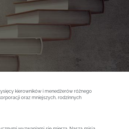
 tysięcy kierowników i menedżerów różnego
rporacji oraz mniejszych, rodzinnych
tycznymi wyzwaniami się mierzą. Nasza misja