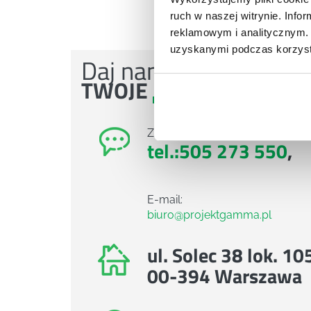
ruch w naszej witrynie. Inf
reklamowym i analitycznym. 
uzyskanymi podczas korzysta
Daj nam poznać
TWOJE
POTRZEBY
Zadzwoń do nas:
tel.:505 273 550
,
E-mail:
biuro@projektgamma.pl
ul. Solec 38 lok. 10
00-394 Warszawa