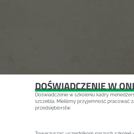
DOŚWIADCZENIE W ON
Doświadczenie w szkoleniu kadry menedżersk
szczebla. Mieliśmy przyjemność pracować za
przedsiębiorstw.
Towarzysząc uczestnikom naszych szkoleń w 