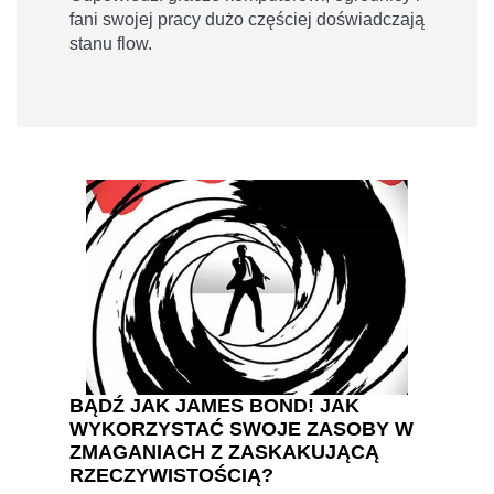
fani swojej pracy dużo częściej doświadczają
stanu flow.
BĄDŹ JAK JAMES BOND! JAK
WYKORZYSTAĆ SWOJE ZASOBY W
ZMAGANIACH Z ZASKAKUJĄCĄ
RZECZYWISTOŚCIĄ?