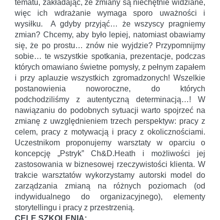
tematu, zakładając, że zmiany są niechętnie widziane,
więc ich wdrażanie wymaga sporo uważności i
wysiłku. A gdyby przyjąć… że wszyscy pragniemy
zmian? Chcemy, aby było lepiej, natomiast obawiamy
się, że po prostu… znów nie wyjdzie? Przypomnijmy
sobie… te wszystkie spotkania, prezentacje, podczas
których omawiano świetne pomysły, z pełnym zapałem
i przy aplauzie wszystkich zgromadzonych! Wszelkie
postanowienia noworoczne, do których
podchodziliśmy z autentyczną determinacją…! W
nawiązaniu do podobnych sytuacji warto spojrzeć na
zmianę z uwzględnieniem trzech perspektyw: pracy z
celem, pracy z motywacją i pracy z okolicznościami.
Uczestnikom proponujemy warsztaty w oparciu o
koncepcję „Pstryk” Ch&D.Heath i możliwości jej
zastosowania w biznesowej rzeczywistości klienta. W
trakcie warsztatów wykorzystamy autorski model do
zarządzania zmianą na różnych poziomach (od
indywidualnego do organizacyjnego), elementy
storytellingu i pracy z przestrzenią.
CELE SZKOLENIA: