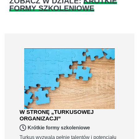
ZOBACZ W DZIALE:
KRÓTKIE
FORMY SZKOLENIOWE
W STRONĘ „TURKUSOWEJ
ORGANIZACJI”
Krótkie formy szkoleniowe
Turkus wyzwala pełnię talentów i potencjału