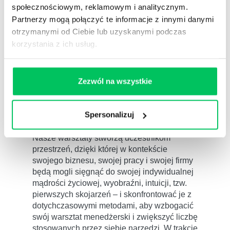
społecznościowym, reklamowym i analitycznym.
Partnerzy mogą połączyć te informacje z innymi danymi
otrzymanymi od Ciebie lub uzyskanymi podczas
korzystania z ich usług.
INTUICJA MENEDŻERSKA – NA
PEWNO JĄ MASZ I NIE WAHAJ SIĘ
Zezwól na wszystkie
JEJ UŻYĆ! WYJĄTKOWY WARSZTAT
WYDOBYWANIA I WZMACNIANIA
ZASOBÓW DLA LIDERÓW BIZNESU.
Spersonalizuj
Krótkie formy szkoleniowe
Nasze warsztaty stworzą uczestnikom
przestrzeń, dzięki której w kontekście
swojego biznesu, swojej pracy i swojej firmy
będą mogli sięgnąć do swojej indywidualnej
mądrości życiowej, wyobraźni, intuicji, tzw.
pierwszych skojarzeń – i skonfrontować je z
dotychczasowymi metodami, aby wzbogacić
swój warsztat menedżerski i zwiększyć liczbę
stosowanych przez siebie narzędzi. W trakcie