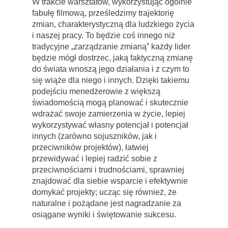
W trakcie warsztatów, wykorzystując ogólnie
fabułę filmową, prześledzimy trajektorię
zmian, charakterystyczną dla ludzkiego życia
i naszej pracy. To będzie coś innego niż
tradycyjne „zarządzanie zmianą” każdy lider
będzie mógł dostrzec, jaką faktyczną zmianę
do świata wnoszą jego działania i z czym to
się wiąże dla niego i innych. Dzięki takiemu
podejściu menedżerowie z większą
świadomością mogą planować i skutecznie
wdrażać swoje zamierzenia w życie, lepiej
wykorzystywać własny potencjał i potencjał
innych (zarówno sojuszników, jak i
przeciwników projektów), łatwiej
przewidywać i lepiej radzić sobie z
przeciwnościami i trudnościami, sprawniej
znajdować dla siebie wsparcie i efektywnie
domykać projekty; ucząc się również, że
naturalne i pożądane jest nagradzanie za
osiągane wyniki i świętowanie sukcesu.