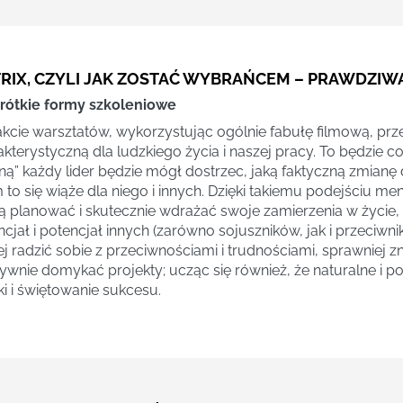
RIX, CZYLI JAK ZOSTAĆ WYBRAŃCEM – PRAWDZIW
rótkie formy szkoleniowe
akcie warsztatów, wykorzystując ogólnie fabułę filmową, prze
kterystyczną dla ludzkiego życia i naszej pracy. To będzie c
ną” każdy lider będzie mógł dostrzec, jaką faktyczną zmianę 
 to się wiąże dla niego i innych. Dzięki takiemu podejściu 
 planować i skutecznie wdrażać swoje zamierzenia w życie,
ncjał i potencjał innych (zarówno sojuszników, jak i przeciwn
iej radzić sobie z przeciwnościami i trudnościami, sprawniej z
tywnie domykać projekty; ucząc się również, że naturalne i p
ki i świętowanie sukcesu.