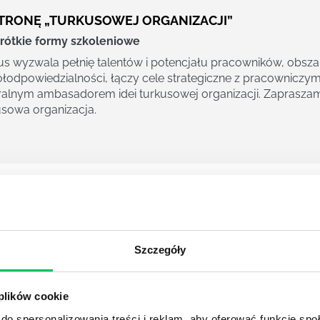
TRONĘ „TURKUSOWEJ ORGANIZACJI”
rótkie formy szkoleniowe
us wyzwala pełnię talentów i potencjału pracowników, obsza
łodpowiedzialności, łączy cele strategiczne z pracowniczymi
ralnym ambasadorem idei turkusowej organizacji. Zapraszam
usowa organizacja.
EZDNE WOJNY, CZYLI Z CZYM TAK NAPRAWDĘ ZMAG
AWIE!) CAŁA PRAWDA O PODEJŚCIU DO BIZNESU.
rótkie formy szkoleniowe
Szczegóły
ezdne wojny” są niezwykłą filmową sagą, która od 40 lat pod
cie, bez względu na język, kulturę czy wiek. W „Gwiezdnych w
ieści – przebrzmiewają pewne uniwersalne prawdy, które dot
 plików cookie
y, jak pracujemy, jak działamy w relacjach z innymi ludźmi).
do spersonalizowania treści i reklam, aby oferować funkcje sp