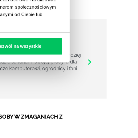
artnerom społecznościowym,
anymi od Ciebie lub
ACY?
ezwól na wszystkie
acę? Dlaczego ogrodnicy są bardziej
dzie są fanami swojej pracy, a dla
acze komputerowi, ogrodnicy i fani
SOBY W ZMAGANIACH Z