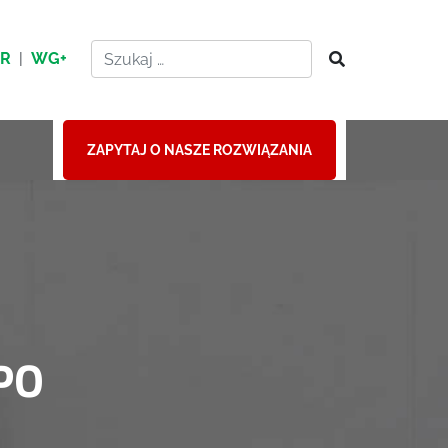
HR
|
WG+
ZAPYTAJ O NASZE ROZWIĄZANIA
PO