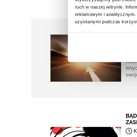
ruch w naszej witrynie. Inf
reklamowym i analitycznym. 
uzyskanymi podczas korzysta
FLO
K
Dlac
zado
inny
swoj
BĄD
ZAS
K