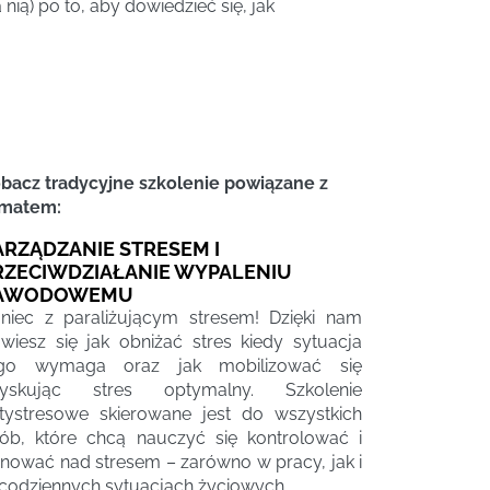
ią) po to, aby dowiedzieć się, jak
bacz tradycyjne szkolenie powiązane z
matem:
ARZĄDZANIE STRESEM I
RZECIWDZIAŁANIE WYPALENIU
AWODOWEMU
niec z paraliżującym stresem! Dzięki nam
wiesz się jak obniżać stres kiedy sytuacja
ego wymaga oraz jak mobilizować się
zyskując stres optymalny. Szkolenie
tystresowe skierowane jest do wszystkich
ób, które chcą nauczyć się kontrolować i
nować nad stresem – zarówno w pracy, jak i
codziennych sytuacjach życiowych.