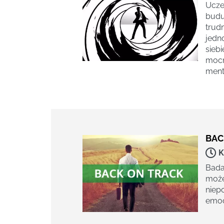
Ucze
budu
trud
jedn
sieb
mocn
ment
BAC
K
Bada
może
niep
emoc