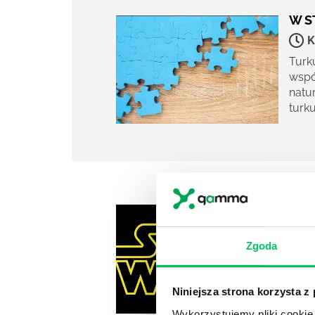
W S
K
Turk
wspó
natu
turk
GWI
(PR
K
Zgoda
„Gwi
świe
opow
Niniejsza strona korzysta z
żyjem
Wykorzystujemy pliki cookie 