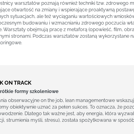
stnicy warsztatów poznają również techniki tzw. zdrowego m
jące otwartość na zmiany i wspierające proaktywną postawę
nych sytuacjach, ale też wyciąganiu wartościowych wnioskó
oczesnym budowaniu i wzmacnianiu zdrowego poczucia wła
ie. Warsztaty obejmują pracę z metaforą (opowieść, film, obra
ymi stronami. Podczas warsztatów zostaną wykorzystane n
oringowe.
K ON TRACK
rótkie formy szkoleniowe
nia obserwacyjne on the job, lean managementowe wskazują,
my obiektywnie uznać za pełen sukces. To oznacza, że poz
owodzenie. Dlatego tak ważne jest, aby energia, która wyzwal
ji, strumienia myśli, stresu), została spożytkowana w sposó