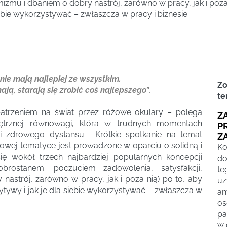
mu i dbaniem o dobry nastrój, zarówno w pracy, jak i poza n
ebie wykorzystywać – zwłaszcza w pracy i biznesie.
 nie mają najlepiej ze wszystkim.
Zo
ają, starają się zrobić coś najlepszego”
.
te
patrzeniem na świat przez różowe okulary – polega
Z
trznej równowagi, która w trudnych momentach
P
i zdrowego dystansu. Krótkie spotkanie na temat
Z
owej tematyce jest prowadzone w oparciu o solidną i
Ko
ę wokół trzech najbardziej popularnych koncepcji
do
brostanem: poczuciem zadowolenia, satysfakcji,
t
strój, zarówno w pracy, jak i poza nią) po to, aby
u
tywy i jak je dla siebie wykorzystywać – zwłaszcza w
an
os
pa
w 