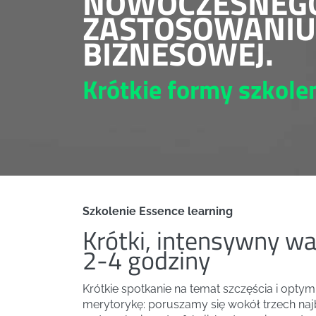
NOWOCZESNEGO 
ZASTOSOWANIU
BIZNESOWEJ.
Krótkie formy szkol
Szkolenie Essence learning
Krótki, intensywny wa
2-4 godziny
Krótkie spotkanie na temat szczęścia i opt
merytorykę: poruszamy się wokół trzech naj