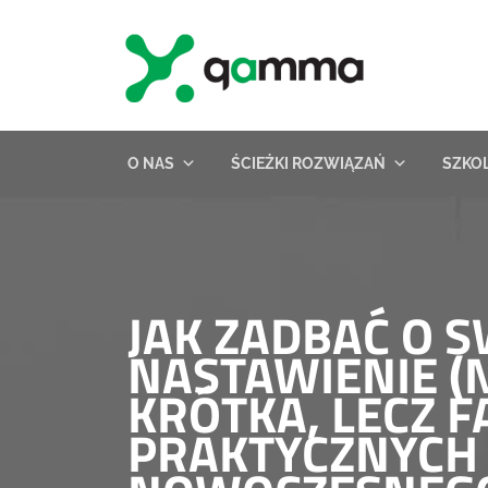
Skip
to
content
O NAS
ŚCIEŻKI ROZWIĄZAŃ
SZKO
JAK ZADBAĆ O 
NASTAWIENIE (N
KRÓTKA, LECZ 
PRAKTYCZNYCH