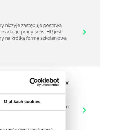
ry niczyje zastępuje postawą
 nadając pracy sens. HR jest
y na krótką formę szkoleniową
AMY SIĘ W NASZEJ PRACY.
O plikach cookies
bija serca publiczności na całym
ojnach” – jak w każdej dobrej
yczą każdego z nas (tego, jak
ołecznościowe i analizować