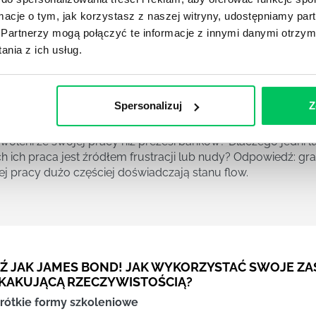
ormacje o tym, jak korzystasz z naszej witryny, udostępniamy p
Partnerzy mogą połączyć te informacje z innymi danymi otrzym
nia z ich usług.
W JAK PRZEJŚĆ OD APATII DO PASJI W MIEJSCU PR
rótkie formy szkoleniowe
Spersonalizuj
Z
zego wiele ludzi bardziej lubi gry komputerowe niż swoją pr
woleni ze swojej pracy niż prezesi banków? Dlaczego jedni lu
ch ich praca jest źródłem frustracji lub nudy? Odpowiedź: gr
ej pracy dużo częściej doświadczają stanu flow.
Ź JAK JAMES BOND! JAK WYKORZYSTAĆ SWOJE ZA
KAKUJĄCĄ RZECZYWISTOŚCIĄ?
rótkie formy szkoleniowe