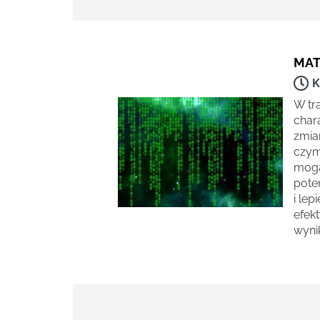
MAT
K
W tr
chara
zmia
czym
mogą
pote
i lep
efek
wyni