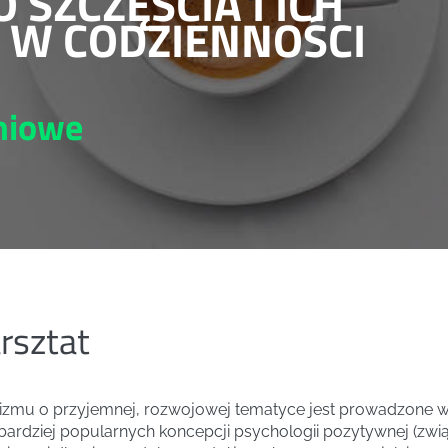
SZCZĘŚCIA I ICH
 W CODZIENNOŚCI
eniowe
rsztat
ymizmu o przyjemnej, rozwojowej tematyce jest prowadzone w 
bardziej popularnych koncepcji psychologii pozytywnej (zw