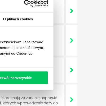
 życie? Od kiedy ich
O plikach cookies
a jest w niej także dokładnie
ołecznościowe i analizować
dokładniej wygląda? Czy z
artnerom społecznościowym,
anymi od Ciebie lub
lega? Kogo w zasadzie
j.
ezwól na wszystkie
 które mają za zadanie poprawić
ad, których wprowadzenie dąży do