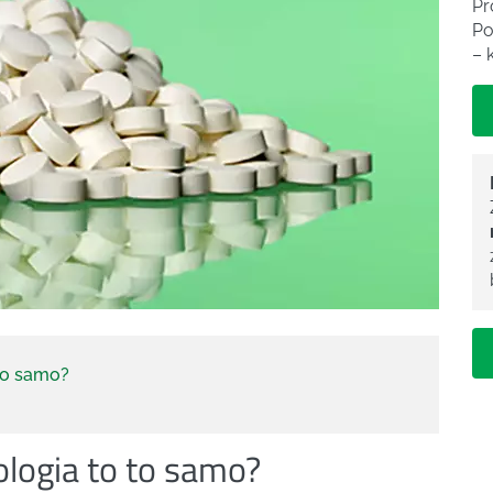
Pr
Po
– 
to samo?
logia to to samo?