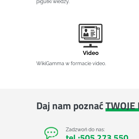
pigułki wiedzy.
Video
WikiGamma w formacie video.
Daj nam poznać
TWOJE 
Zadzwoń do nas:
tel.:505 273 550
,