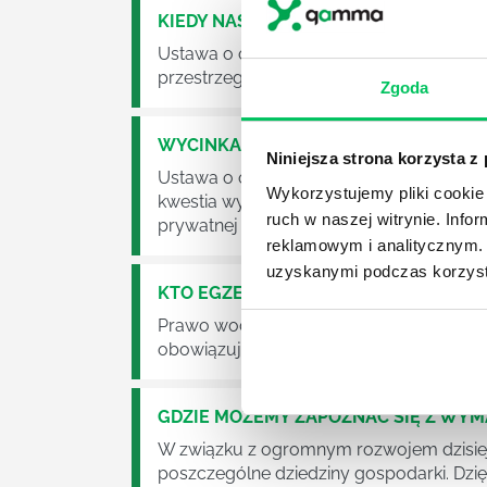
KIEDY NASTĄPI ZMIANA USTAWY O O
Ustawa o odpadach jest dość istotną ust
przestrzeganie będzie już normalnie egz
Zgoda
WYCINKA DRZEW A USTAWA O OCHRO
Niniejsza strona korzysta z
Ustawa o ochronie środowiska obowiązuje
Wykorzystujemy pliki cookie 
kwestia wycinki drzew. Czy taka wycinka
ruch w naszej witrynie. Inf
prywatnej posesji można wyciąć cokolw
reklamowym i analitycznym. 
uzyskanymi podczas korzysta
KTO EGZEKWUJE PRAWO WODNE?
Prawo wodne to dość skomplikowane pr
obowiązuje? Jak wygląda egzekwowanie
GDZIE MOŻEMY ZAPOZNAĆ SIĘ Z WY
W związku z ogromnym rozwojem dzisiej
poszczególne dziedziny gospodarki. Dzi