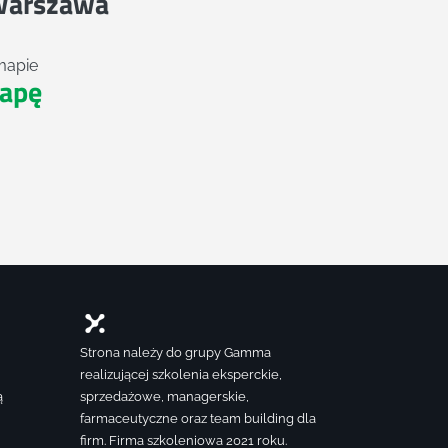
Warszawa
mapie
apę
Strona należy do grupy Gamma
realizującej szkolenia eksperckie,
ą
sprzedażowe, managerskie,
farmaceutyczne oraz team building dla
firm. Firma szkoleniowa 2021 roku.