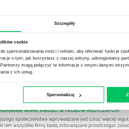
DPADACH?
awą dla każdej firmy. Kiedy dokładnie nowe przepisy wejdą w
ekwowane? Z czym trzeba się tutaj na pewno liczyć?
Szczegóły
NIE ŚRODOWISKA - CO WARTO WIEDZIEĆ?
 plików cookie
 każdego z nas – bez wyjątku. Warto podkreślić, że określon
do spersonalizowania treści i reklam, aby oferować funkcje sp
 drzew musi być gdziekolwiek zgłaszana? Jak to w zasadzie 
ormacje o tym, jak korzystasz z naszej witryny, udostępniamy p
iek?
Partnerzy mogą połączyć te informacje z innymi danymi otrzym
nia z ich usług.
awo w ustawodawstwie polskim. Na czym dokładniej ono po
 prawa wodnego? Na te pytania odpowiemy pokrótce poniże
Spersonalizuj
Z
MAGANIAMI NORM JAKOŚCI WYROBÓW MEDYCZNYCH?
szego społeczeństwa wprowadzane jest coraz więcej reguł,
ęki nim wszystkie firmy będą zobowiązane przestrzegać zas