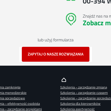
00-394 
Znajdź nas na 
Zobacz m
lub użyj formularza
ZAPYTAJ O NASZE ROZWIĄZANIA
nia zamknięte
Szkolenia – zarządzanie zmianą
nia menedżerskie
Szkolenia – zarządzanie czasem
nia sprzedażowe
Szkolenie – zarządzanie sprzedaż
nia – efektywność osobista
Szkolenia dla kierowników
nia – zarządzanie projektami
Szkolenia asertywność