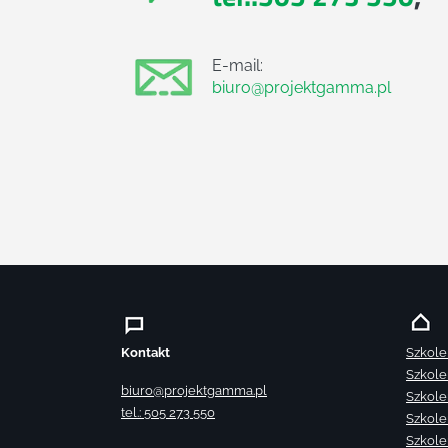
E-mail:
biuro@projektgamma.pl
Kontakt
Szkole
Szkole
biuro@projektgamma.pl
Szkole
tel.: 505 273 550
Szkole
Szkole