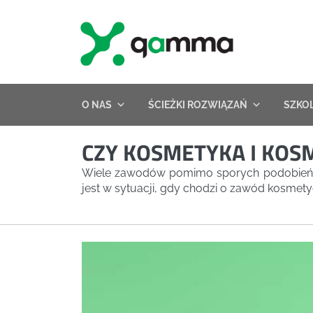
Skip
to
content
O NAS
ŚCIEŻKI ROZWIĄZAŃ
SZKO
CZY KOSMETYKA I KOS
Wiele zawodów pomimo sporych podobieństw r
jest w sytuacji, gdy chodzi o zawód kosmety