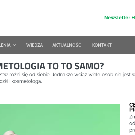
Newsletter 
LENIA
WIEDZA
AKTUALNOŚCI
KONTAKT
METOLOGIA TO TO SAMO?
óżni się od siebie. Jednakże wciąż wiele osób nie jest w s
czki i kosmetologa.
C
P
Zm
od
pr