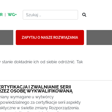
HR
|
WG+
ZAPYTAJ O NASZE ROZWIĄZANIA
tanie dokładnie ich od siebie odróżnić. Tak
ERTYFIKACJA I ZWALNIANIE SERII
RZEZ OSOBĘ WYKWALIFIKOWANĄ
iany wymagane u wytwórcy
powiedzialnego za certyfikacje serii aspekty
aktyczne w świetle zmiany Rozporządzenia.