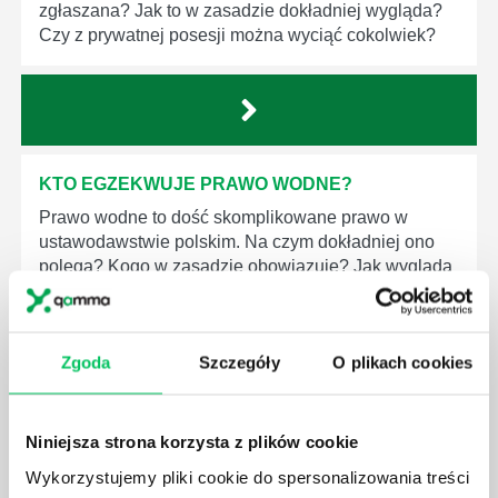
zgłaszana? Jak to w zasadzie dokładniej wygląda?
Czy z prywatnej posesji można wyciąć cokolwiek?
KTO EGZEKWUJE PRAWO WODNE?
Prawo wodne to dość skomplikowane prawo w
ustawodawstwie polskim. Na czym dokładniej ono
polega? Kogo w zasadzie obowiązuje? Jak wygląda
egzekwowanie prawa wodnego? Na te pytania
odpowiemy pokrótce poniżej.
Zgoda
Szczegóły
O plikach cookies
Niniejsza strona korzysta z plików cookie
GDZIE MOŻEMY ZAPOZNAĆ SIĘ Z
Wykorzystujemy pliki cookie do spersonalizowania treści
WYMAGANIAMI NORM JAKOŚCI WYROBÓW