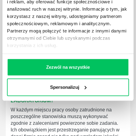
i reklam, aby oferować funkcje społecznościowe i
MEDYCZNYCH?
analizować ruch w naszej witrynie. Informacje o tym, jak
W związku z ogromnym rozwojem dzisiejszego
korzystasz z naszej witryny, udostępniamy partnerom
społeczeństwa wprowadzane jest coraz więcej reguł,
społecznościowym, reklamowym i analitycznym.
które mają za zadanie poprawić poszczególne
Partnerzy mogą połączyć te informacje z innymi danymi
dziedziny gospodarki. Dzięki nim wszystkie firmy
otrzymanymi od Ciebie lub uzyskanymi podczas
będą zobowiązane przestrzegać zasad, których
korzystania z ich usług.
wprowadzenie dąży do ujednolicenia jakości
produktów, które trafiają do klientów.
Zezwól na wszystkie
Spersonalizuj
CZYM ZAJMUJE SIĘ AUDYTOR WEWNĘTRZNY
LABORATORIUM?
W każdym miejscu pracy osoby zatrudnione na
poszczególne stanowiska muszą wykonywać
zgodnie z zaleceniami powierzone sobie zadania.
Ich obowiązkiem jest przestrzeganie panujących w