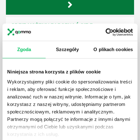
GDZIE MOŻEMY ZAPOZNAĆ SIĘ Z
WYMAGANIAMI NORM JAKOŚCI WYROBÓW
MEDYCZNYCH?
W związku z ogromnym rozwojem dzisiejszego
Zgoda
Szczegóły
O plikach cookies
społeczeństwa wprowadzane jest coraz więcej reguł,
które mają za zadanie poprawić poszczególne
dziedziny gospodarki. Dzięki nim wszystkie firmy
Niniejsza strona korzysta z plików cookie
będą zobowiązane przestrzegać zasad, których
Wykorzystujemy pliki cookie do spersonalizowania treści
wprowadzenie dąży do ujednolicenia jakości
i reklam, aby oferować funkcje społecznościowe i
produktów, które trafiają do klientów.
analizować ruch w naszej witrynie. Informacje o tym, jak
korzystasz z naszej witryny, udostępniamy partnerom
społecznościowym, reklamowym i analitycznym.
Partnerzy mogą połączyć te informacje z innymi danymi
otrzymanymi od Ciebie lub uzyskanymi podczas
CZYM ZAJMUJE SIĘ AUDYTOR WEWNĘTRZNY
korzystania z ich usług.
LABORATORIUM?