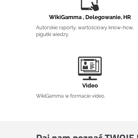
WikiGamma
,
Delegowanie
,
HR
Autorskie raporty, wartościowy know-how,
pigułki wiedzy.
Video
WikiGamma w formacie video.
Daj nam poznać
TWOJE 