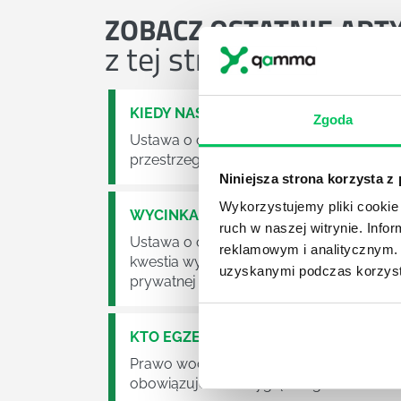
ZOBACZ
OSTATNIE ART
z tej strefy wiedzy
KIEDY NASTĄPI ZMIANA USTAWY O O
Zgoda
Ustawa o odpadach jest dość istotną ust
przestrzeganie będzie już normalnie egz
Niniejsza strona korzysta z
Wykorzystujemy pliki cookie 
WYCINKA DRZEW A USTAWA O OCHRO
ruch w naszej witrynie. Inf
Ustawa o ochronie środowiska obowiązuje
reklamowym i analitycznym. 
kwestia wycinki drzew. Czy taka wycinka
uzyskanymi podczas korzysta
prywatnej posesji można wyciąć cokolw
KTO EGZEKWUJE PRAWO WODNE?
Prawo wodne to dość skomplikowane pr
obowiązuje? Jak wygląda egzekwowanie