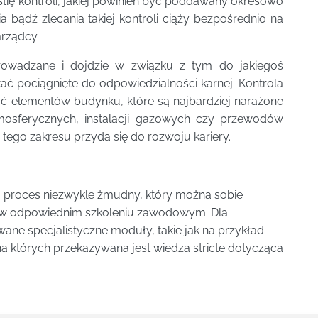
ię kontroli, jakiej powinien być poddawany okresowo
bądź zlecania takiej kontroli ciąży bezpośrednio na
arządcy.
eprowadzane i dojdzie w związku z tym do jakiegoś
ać pociągnięte do odpowiedzialności karnej. Kontrola
ć elementów budynku, które są najbardziej narażone
mosferycznych, instalacji gazowych czy przewodów
 tego zakresu przyda się do rozwoju kariery.
 proces niezwykle żmudny, który można sobie
ał w odpowiednim szkoleniu zawodowym. Dla
ne specjalistyczne moduły, takie jak na przykład
 na których przekazywana jest wiedza stricte dotycząca