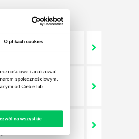
O plikach cookies
 życie? Od kiedy ich
ołecznościowe i analizować
artnerom społecznościowym,
a jest w niej także dokładnie
anymi od Ciebie lub
dokładniej wygląda? Czy z
ezwól na wszystkie
lega? Kogo w zasadzie
j.