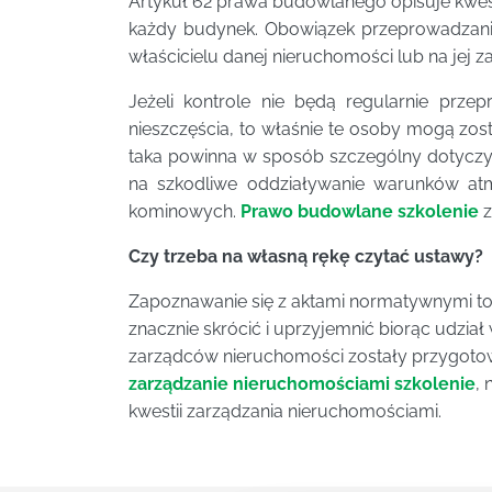
Artykuł 62 prawa budowlanego opisuje kwest
każdy budynek. Obowiązek przeprowadzania 
właścicielu danej nieruchomości lub na jej z
Jeżeli kontrole nie będą regularnie prz
nieszczęścia, to właśnie te osoby mogą zost
taka powinna w sposób szczególny dotyczy
na szkodliwe oddziaływanie warunków at
kominowych.
Prawo budowlane szkolenie
z
Czy trzeba na własną rękę czytać ustawy?
Zapoznawanie się z aktami normatywnymi to
znacznie skrócić i uprzyjemnić biorąc udzi
zarządców nieruchomości zostały przygotowa
zarządzanie nieruchomościami szkolenie
,
kwestii zarządzania nieruchomościami.