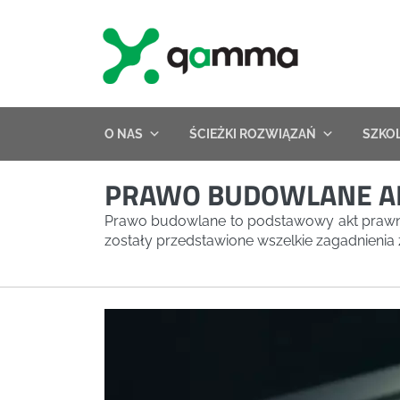
Skip
to
content
O NAS
ŚCIEŻKI ROZWIĄZAŃ
SZKO
PRAWO BUDOWLANE ART
Prawo budowlane to podstawowy akt prawny,
zostały przedstawione wszelkie zagadnienia