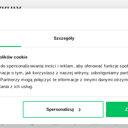
YKUŁY
DPADACH?
Szczegóły
awą dla każdej firmy. Kiedy dokładnie nowe przepisy wejdą w
ekwowane? Z czym trzeba się tutaj na pewno liczyć?
 plików cookie
do spersonalizowania treści i reklam, aby oferować funkcje sp
NIE ŚRODOWISKA - CO WARTO WIEDZIEĆ?
ormacje o tym, jak korzystasz z naszej witryny, udostępniamy p
 każdego z nas – bez wyjątku. Warto podkreślić, że określon
Partnerzy mogą połączyć te informacje z innymi danymi otrzym
 drzew musi być gdziekolwiek zgłaszana? Jak to w zasadzie 
nia z ich usług.
iek?
Spersonalizuj
Z
awo w ustawodawstwie polskim. Na czym dokładniej ono po
 prawa wodnego? Na te pytania odpowiemy pokrótce poniże