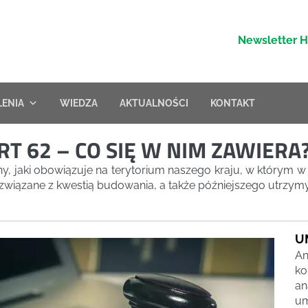
Newsletter 
LENIA
WIEDZA
AKTUALNOŚCI
KONTAKT
 62 – CO SIĘ W NIM ZAWIERA
 jaki obowiązuje na terytorium naszego kraju, w którym w
 związane z kwestią budowania, a także późniejszego utrzym
U
An
ko
an
um