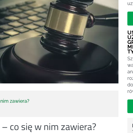
uz
U
U
G
M
T
Sz
wa
an
ro
do
ró
 nim zawiera?
– co się w nim zawiera?