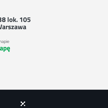
 38 lok. 105
Warszawa
mapie
apę