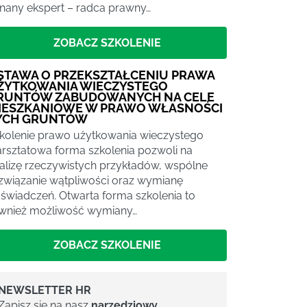
nany ekspert – radca prawny…
ZOBACZ SZKOLENIE
STAWA O PRZEKSZTAŁCENIU PRAWA
ŻYTKOWANIA WIECZYSTEGO
RUNTÓW ZABUDOWANYCH NA CELE
IESZKANIOWE W PRAWO WŁASNOŚCI
YCH GRUNTÓW
kolenie prawo użytkowania wieczystego
rsztatowa forma szkolenia pozwoli na
alizę rzeczywistych przykładów, wspólne
związanie wątpliwości oraz wymianę
świadczeń. Otwarta forma szkolenia to
wnież możliwość wymiany…
ZOBACZ SZKOLENIE
NEWSLETTER HR
Zapisz się na nasz
narzędziowy