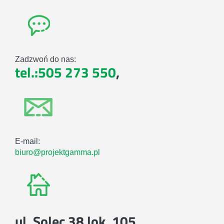
Zadzwoń do nas:
tel.:505 273 550
,
E-mail:
biuro@projektgamma.pl
ul. Solec 38 lok. 105