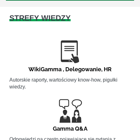
STREFY WIEDZY
WikiGamma
,
Delegowanie
,
HR
Autorskie raporty, wartościowy know-how, pigułki
wiedzy.
Gamma Q&A
Odpowiedzi na często pojawiające się pytania z