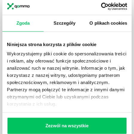
społeczeństwa wprowadzane jest coraz więcej reguł,
które mają za zadanie poprawić poszczególne
dziedziny gospodarki. Dzięki nim wszystkie firmy
Zgoda
Szczegóły
O plikach cookies
będą zobowiązane przestrzegać zasad, których
wprowadzenie dąży do ujednolicenia jakości
produktów, które trafiają do klientów.
Niniejsza strona korzysta z plików cookie
Wykorzystujemy pliki cookie do spersonalizowania treści
i reklam, aby oferować funkcje społecznościowe i
analizować ruch w naszej witrynie. Informacje o tym, jak
korzystasz z naszej witryny, udostępniamy partnerom
CZYM ZAJMUJE SIĘ AUDYTOR WEWNĘTRZNY
społecznościowym, reklamowym i analitycznym.
LABORATORIUM?
Partnerzy mogą połączyć te informacje z innymi danymi
W każdym miejscu pracy osoby zatrudnione na
otrzymanymi od Ciebie lub uzyskanymi podczas
poszczególne stanowiska muszą wykonywać
korzystania z ich usług.
zgodnie z zaleceniami powierzone sobie zadania.
Ich obowiązkiem jest przestrzeganie panujących w
danej firmie zasad nie tylko pod względem jakości
Zezwól na wszystkie
wykonywanej pracy, ale również bezpieczeństwa.