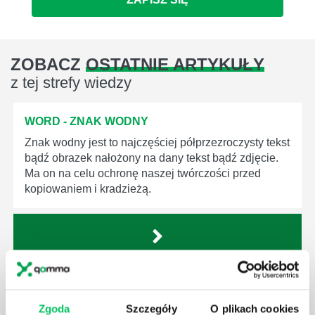
ZOBACZ
OSTATNIE ARTYKUŁY
z tej strefy wiedzy
WORD - ZNAK WODNY
Znak wodny jest to najczęściej półprzezroczysty tekst
bądź obrazek nałożony na dany tekst bądź zdjęcie.
Ma on na celu ochronę naszej twórczości przed
kopiowaniem i kradzieżą.
WORD - ZAZNACZ WSZYSTKO
Często zdarza się, że potrzebujemy zaznaczyć całą
Zgoda
Szczegóły
O plikach cookies