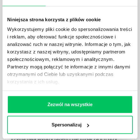
zawartość danego dokumentu – zarówno tekst jak i
dołączone grafiki czy inne obiekty.
Niniejsza strona korzysta z plików cookie
Wykorzystujemy pliki cookie do spersonalizowania treści
i reklam, aby oferować funkcje społecznościowe i
analizować ruch w naszej witrynie. Informacje o tym, jak
WORD - WSTAWIANIE WYKRESU
korzystasz z naszej witryny, udostępniamy partnerom
społecznościowym, reklamowym i analitycznym.
Program Word jest najczęściej wykorzystywany do
Partnerzy mogą połączyć te informacje z innymi danymi
tworzenia dokumentów tekstowych, zaś Excel do
tworzenia plików zawierających bazy danych,
otrzymanymi od Ciebie lub uzyskanymi podczas
obliczenia czy zestawienia.
korzystania z ich usług.
Zezwól na wszystkie
WORD - TWARDA SPACJA
Spersonalizuj
Twarda spacja to termin określający spację, która
trzyma dwa wyrazy razem i nie rozłącza ich przy