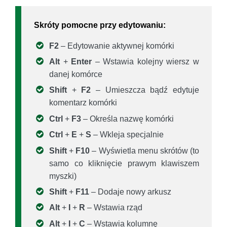
Skróty pomocne przy edytowaniu:
F2
– Edytowanie aktywnej komórki
Alt
+
Enter
– Wstawia kolejny wiersz w
danej komórce
Shift
+
F2
– Umieszcza bądź edytuje
komentarz komórki
Ctrl
+
F3
– Określa nazwę komórki
Ctrl
+
E
+
S
– Wkleja specjalnie
Shift
+
F10
– Wyświetla menu skrótów (to
samo co kliknięcie prawym klawiszem
myszki)
Shift
+
F11
– Dodaje nowy arkusz
Alt
+
I
+
R
– Wstawia rząd
Alt
+
I
+
C
– Wstawia kolumnę