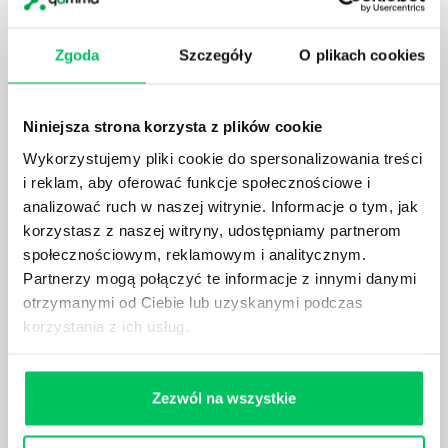
Zgoda
Szczegóły
O plikach cookies
WORD - TWARDA SPACJA
Twarda spacja to termin określający spację, która
trzyma dwa wyrazy razem i nie rozłącza ich przy
Niniejsza strona korzysta z plików cookie
modyfikowaniu treści bądź układu tekstu.
Wykorzystujemy pliki cookie do spersonalizowania treści
i reklam, aby oferować funkcje społecznościowe i
analizować ruch w naszej witrynie. Informacje o tym, jak
korzystasz z naszej witryny, udostępniamy partnerom
społecznościowym, reklamowym i analitycznym.
Partnerzy mogą połączyć te informacje z innymi danymi
WORD - TEKST NA KOLUMNY
otrzymanymi od Ciebie lub uzyskanymi podczas
Dzielenie tekstu na kolumny jest przydatne głównie
korzystania z ich usług.
w przypadku pisania treści do gazet. Kolumny
poprawiają czytelność tekstu i ułatwiają
rozmieszczenie grafik na stronie.
Zezwól na wszystkie