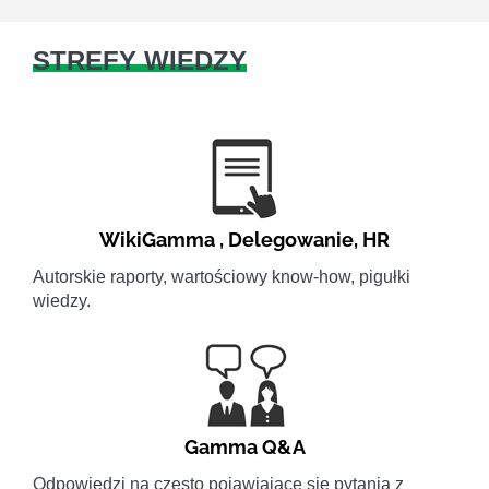
STREFY WIEDZY
WikiGamma
,
Delegowanie
,
HR
Autorskie raporty, wartościowy know-how, pigułki
wiedzy.
Gamma Q&A
Odpowiedzi na często pojawiające się pytania z