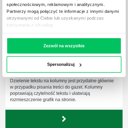
społecznościowym, reklamowym i analitycznym.
Partnerzy mogą połączyć te informacje z innymi danymi
WORD - TWARDA SPACJA
otrzymanymi od Ciebie lub uzyskanymi podczas
Twarda spacja to termin określający spację, która
korzystania z ich usług.
trzyma dwa wyrazy razem i nie rozłącza ich przy
modyfikowaniu treści bądź układu tekstu.
Zezwól na wszystkie
Spersonalizuj
WORD - TEKST NA KOLUMNY
Dzielenie tekstu na kolumny jest przydatne głównie
w przypadku pisania treści do gazet. Kolumny
poprawiają czytelność tekstu i ułatwiają
rozmieszczenie grafik na stronie.