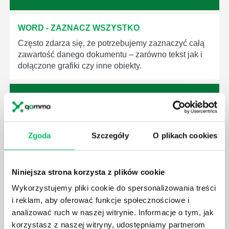
WORD - ZAZNACZ WSZYSTKO
Często zdarza się, że potrzebujemy zaznaczyć całą
zawartość danego dokumentu – zarówno tekst jak i
dołączone grafiki czy inne obiekty.
WORD - WSTAWIANIE WYKRESU
Zgoda
Szczegóły
O plikach cookies
Program Word jest najczęściej wykorzystywany do
tworzenia dokumentów tekstowych, zaś Excel do
Niniejsza strona korzysta z plików cookie
tworzenia plików zawierających bazy danych,
obliczenia czy zestawienia.
Wykorzystujemy pliki cookie do spersonalizowania treści
i reklam, aby oferować funkcje społecznościowe i
analizować ruch w naszej witrynie. Informacje o tym, jak
korzystasz z naszej witryny, udostępniamy partnerom