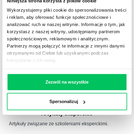
Niniejsza strona korzysta z plików cookie
Wykorzystujemy pliki cookie do spersonalizowania treści
Autorskie raporty, wartościowy know-how, pigułki
wiedzy.
i reklam, aby oferować funkcje społecznościowe i
analizować ruch w naszej witrynie. Informacje o tym, jak
korzystasz z naszej witryny, udostępniamy partnerom
społecznościowym, reklamowym i analitycznym.
Partnerzy mogą połączyć te informacje z innymi danymi
otrzymanymi od Ciebie lub uzyskanymi podczas
Gamma Q&A
korzystania z ich usług.
Odpowiedzi na często pojawiające się pytania z
obszaru HR.
Zezwól na wszystkie
Spersonalizuj
Artykuły eksperckie
Artykuły związane ze szkoleniami eksperckimi.