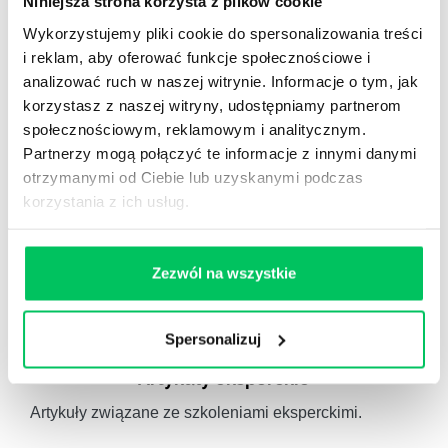
Niniejsza strona korzysta z plików cookie
Autorskie raporty, wartościowy know-how, pigułki
Wykorzystujemy pliki cookie do spersonalizowania treści
wiedzy.
i reklam, aby oferować funkcje społecznościowe i
analizować ruch w naszej witrynie. Informacje o tym, jak
korzystasz z naszej witryny, udostępniamy partnerom
społecznościowym, reklamowym i analitycznym.
Partnerzy mogą połączyć te informacje z innymi danymi
otrzymanymi od Ciebie lub uzyskanymi podczas
Gamma Q&A
korzystania z ich usług.
Odpowiedzi na często pojawiające się pytania z
obszaru HR.
Zezwól na wszystkie
Spersonalizuj
Artykuły eksperckie
Artykuły związane ze szkoleniami eksperckimi.