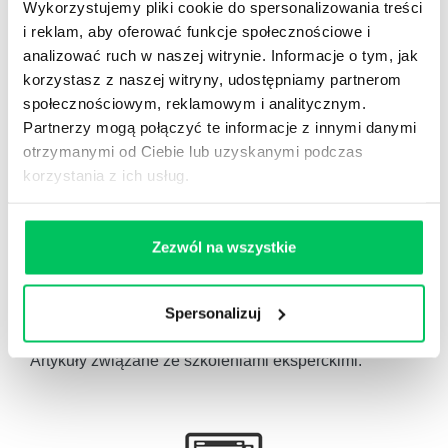
wiedzy.
Wykorzystujemy pliki cookie do spersonalizowania treści
i reklam, aby oferować funkcje społecznościowe i
analizować ruch w naszej witrynie. Informacje o tym, jak
korzystasz z naszej witryny, udostępniamy partnerom
społecznościowym, reklamowym i analitycznym.
Partnerzy mogą połączyć te informacje z innymi danymi
Gamma Q&A
otrzymanymi od Ciebie lub uzyskanymi podczas
Odpowiedzi na często pojawiające się pytania z
korzystania z ich usług.
obszaru HR.
Zezwól na wszystkie
Spersonalizuj
Artykuły eksperckie
Artykuły związane ze szkoleniami eksperckimi.