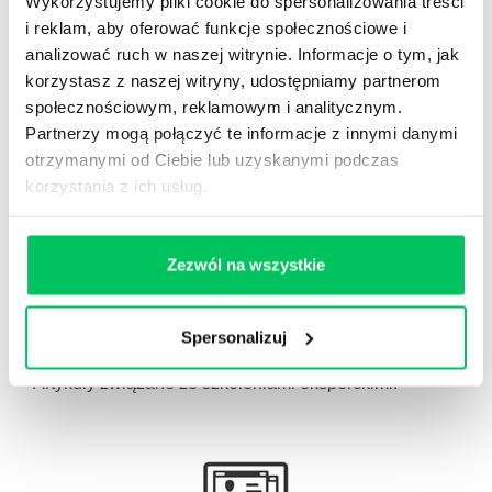
Wykorzystujemy pliki cookie do spersonalizowania treści
i reklam, aby oferować funkcje społecznościowe i
analizować ruch w naszej witrynie. Informacje o tym, jak
korzystasz z naszej witryny, udostępniamy partnerom
społecznościowym, reklamowym i analitycznym.
Partnerzy mogą połączyć te informacje z innymi danymi
Gamma Q&A
otrzymanymi od Ciebie lub uzyskanymi podczas
Odpowiedzi na często pojawiające się pytania z
korzystania z ich usług.
obszaru HR.
Zezwól na wszystkie
Spersonalizuj
Artykuły eksperckie
Artykuły związane ze szkoleniami eksperckimi.