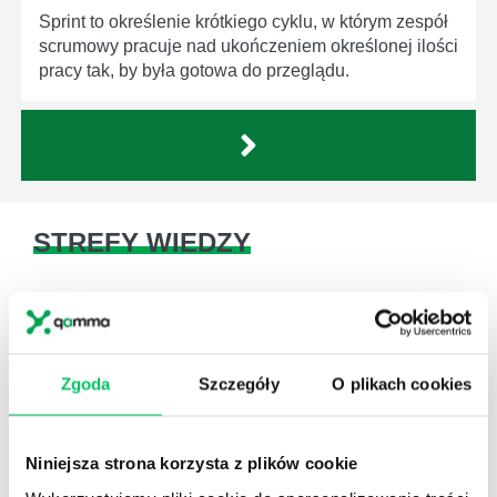
Sprint to określenie krótkiego cyklu, w którym zespół
scrumowy pracuje nad ukończeniem określonej ilości
pracy tak, by była gotowa do przeglądu.
STREFY WIEDZY
Zgoda
Szczegóły
O plikach cookies
WikiGamma
,
Delegowanie
,
HR
Autorskie raporty, wartościowy know-how, pigułki
Niniejsza strona korzysta z plików cookie
wiedzy.