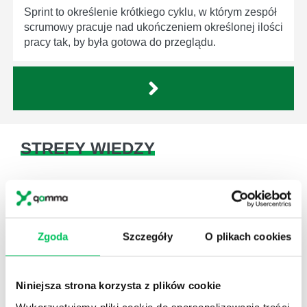
Sprint to określenie krótkiego cyklu, w którym zespół
scrumowy pracuje nad ukończeniem określonej ilości
pracy tak, by była gotowa do przeglądu.
STREFY WIEDZY
Zgoda
Szczegóły
O plikach cookies
WikiGamma
,
Delegowanie
,
HR
Autorskie raporty, wartościowy know-how, pigułki
Niniejsza strona korzysta z plików cookie
wiedzy.
Wykorzystujemy pliki cookie do spersonalizowania treści