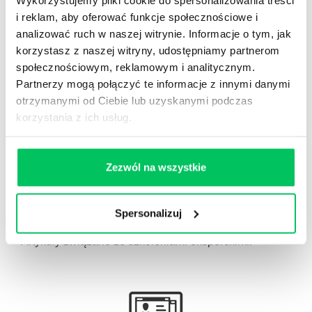
i reklam, aby oferować funkcje społecznościowe i
analizować ruch w naszej witrynie. Informacje o tym, jak
korzystasz z naszej witryny, udostępniamy partnerom
społecznościowym, reklamowym i analitycznym.
Partnerzy mogą połączyć te informacje z innymi danymi
Gamma Q&A
otrzymanymi od Ciebie lub uzyskanymi podczas
Odpowiedzi na często pojawiające się pytania z
korzystania z ich usług.
obszaru HR.
Zezwól na wszystkie
Spersonalizuj
Artykuły eksperckie
Artykuły związane ze szkoleniami eksperckimi.