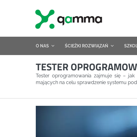
Skip
to
content
O NAS
ŚCIEŻKI ROZWIĄZAŃ
SZKO
TESTER OPROGRAMOW
Tester oprogramowania zajmuje się – j
mających na celu sprawdzenie systemu pod 