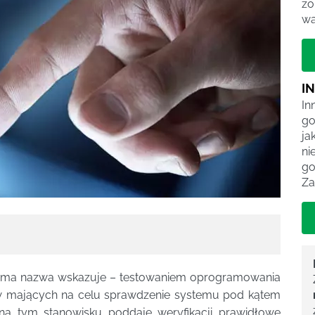
zo
wa
I
In
go
ja
ni
go
Za
 sama nazwa wskazuje – testowaniem oprogramowania
 mających na celu sprawdzenie systemu pod kątem
na tym stanowisku poddaje weryfikacji prawidłowe