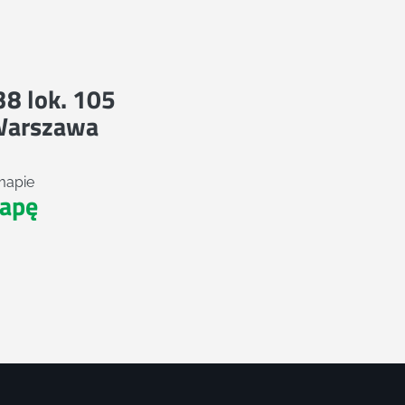
 38 lok. 105
Warszawa
mapie
apę