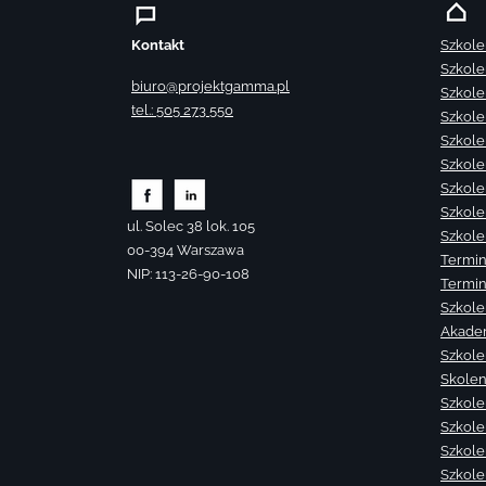
Kontakt
Szkole
Szkole
biuro@projektgamma.pl
Szkole
tel.: 505 273 550
Szkole
Szkole
Szkole
Szkole
Szkole
ul. Solec 38 lok. 105
Szkole
00-394 Warszawa
Termin
NIP: 113-26-90-108
Termin
Szkole
Akade
Szkole
Skolen
Szkole
Szkole
Szkolen
Szkole