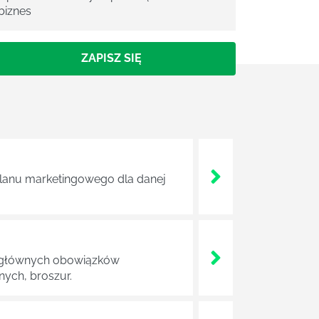
biznes
ZAPISZ SIĘ
 planu marketingowego dla danej
 Do głównych obowiązków
ych, broszur.