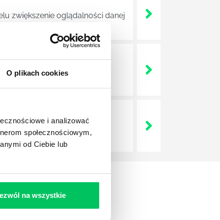
elu zwiększenie oglądalności danej
em witryny internetowej danej
O plikach cookies
ołecznościowe i analizować
wszystkich prac związanych z
artnerom społecznościowym,
anymi od Ciebie lub
ezwól na wszystkie