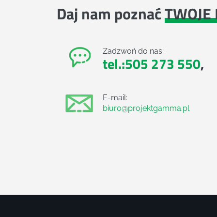
Daj nam poznać
TWOJE 
Zadzwoń do nas:
tel.:505 273 550
,
E-mail:
biuro@projektgamma.pl