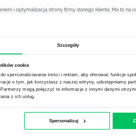
iem i optymalizacją strony firmy danego klienta. Ma to na c
sków firmy.
a za działania marketingowe związane z reklamą i promowani
Szczegóły
 plików cookie
MANAGER)
do spersonalizowania treści i reklam, aby oferować funkcje sp
) to osoba zajmująca się nadzorem, kontrolą i planowaniem 
ormacje o tym, jak korzystasz z naszej witryny, udostępniamy p
Partnerzy mogą połączyć te informacje z innymi danymi otrzym
nia z ich usług.
Spersonalizuj
Z