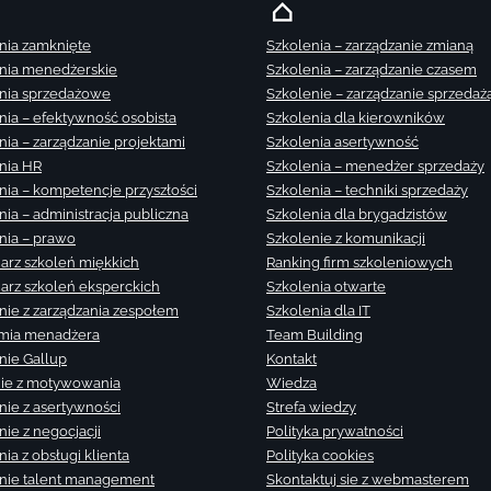
nia zamknięte
Szkolenia – zarządzanie zmianą
nia menedżerskie
Szkolenia – zarządzanie czasem
nia sprzedażowe
Szkolenie – zarządzanie sprzedaż
nia – efektywność osobista
Szkolenia dla kierowników
nia – zarządzanie projektami
Szkolenia asertywność
nia HR
Szkolenia – menedżer sprzedaży
nia – kompetencje przyszłości
Szkolenia – techniki sprzedaży
nia – administracja publiczna
Szkolenia dla brygadzistów
nia – prawo
Szkolenie z komunikacji
arz szkoleń miękkich
Ranking firm szkoleniowych
arz szkoleń eksperckich
Szkolenia otwarte
nie z zarządzania zespołem
Szkolenia dla IT
mia menadżera
Team Building
nie Gallup
Kontakt
ie z motywowania
Wiedza
nie z asertywności
Strefa wiedzy
nie z negocjacji
Polityka prywatności
ia z obsługi klienta
Polityka cookies
nie talent management
Skontaktuj sie z webmasterem