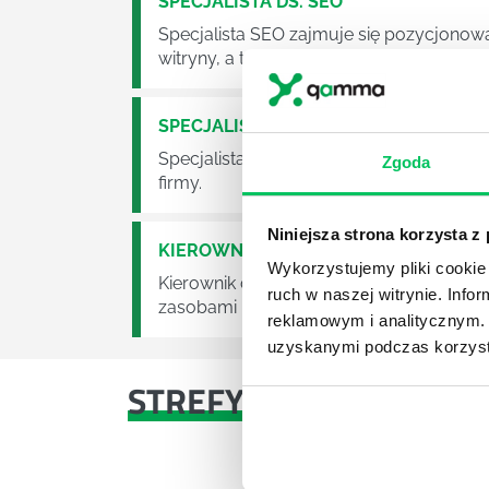
SPECJALISTA DS. SEO
Specjalista SEO zajmuje się pozycjonowan
witryny, a tym samym maksymalizację zy
SPECJALISTA DS. SEM
Specjalista SEM to osoba odpowiedzialn
Zgoda
firmy.
Niniejsza strona korzysta z
KIEROWNIK DS. PERSONALNYCH (HR 
Wykorzystujemy pliki cookie 
Kierownik ds. Personalnych (HR Manager
ruch w naszej witrynie. Inf
zasobami ludzkimi w przedsiębiorstwie.
reklamowym i analitycznym. 
uzyskanymi podczas korzysta
STREFY WIEDZY