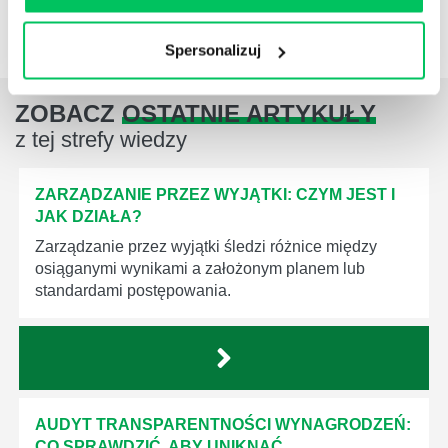
ZAPISZ SIĘ
Spersonalizuj
ZOBACZ
OSTATNIE ARTYKUŁY
z tej strefy wiedzy
ZARZĄDZANIE PRZEZ WYJĄTKI: CZYM JEST I
JAK DZIAŁA?
Zarządzanie przez wyjątki śledzi różnice między
osiąganymi wynikami a założonym planem lub
standardami postępowania.
AUDYT TRANSPARENTNOŚCI WYNAGRODZEŃ:
CO SPRAWDZIĆ, ABY UNIKNĄĆ