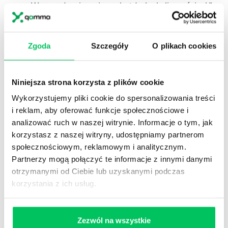
Wprowadzanie zmian w każdych okolicznościach
”
ZARZĄDZANIE ZMIANĄ W WYMAGAJĄCEJ
Zgoda
Szczegóły
O plikach cookies
RZECZYWISTOŚCI VUCA
Współczesne otoczenie biznesowe, określane jest
jako „świat VUCA”. VUCA to akronim
Niniejsza strona korzysta z plików cookie
wprowadzony przez amerykańskich wojskowych
Wykorzystujemy pliki cookie do spersonalizowania treści
strategów na określenie sytuacji, jaka powstała po
i reklam, aby oferować funkcje społecznościowe i
zakończeniu Zimnej Wojny:…
analizować ruch w naszej witrynie. Informacje o tym, jak
korzystasz z naszej witryny, udostępniamy partnerom
ZOBACZ SZKOLENIE
społecznościowym, reklamowym i analitycznym.
Partnerzy mogą połączyć te informacje z innymi danymi
otrzymanymi od Ciebie lub uzyskanymi podczas
NEWSLETTER HR
Zapisz się na nasz
narzędziowy newsletter
korzystania z ich usług.
dla praktyków HR
. Rozwijaj się z partnerem,
który naprawdę rozumie HR i biznes
Zezwól na wszystkie