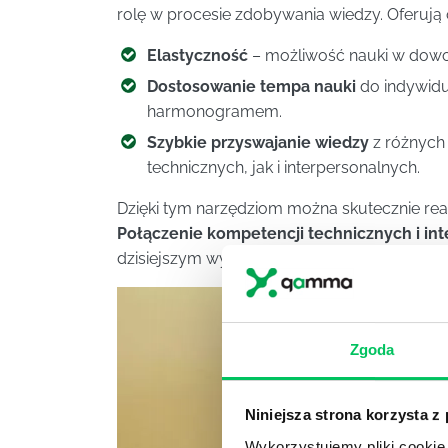
rolę w procesie zdobywania wiedzy. Oferują 
Elastyczność
– możliwość nauki w dowol
Dostosowanie tempa nauki
do indywidua
harmonogramem.
Szybkie przyswajanie wiedzy
z różnych 
technicznych, jak i interpersonalnych.
Dzięki tym narzędziom można skutecznie re
Połączenie kompetencji technicznych i in
dzisiejszym wymagającym środowisku za
Zgoda
Niniejsza strona korzysta z
Wykorzystujemy pliki cookie 