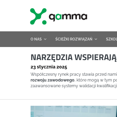
Skip
to
content
O NAS
ŚCIEŻKI ROZWIĄZAŃ
SZKO
NARZĘDZIA WSPIERAJ
23 stycznia 2025
Współczesny rynek pracy stawia przed nami 
rozwoju zawodowego
, które mogą w tym p
zaawansowane systemy walidacji kwalifikacji