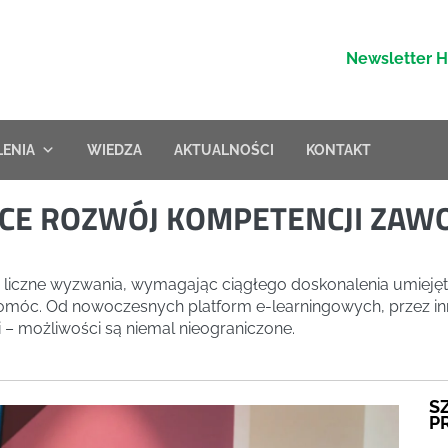
Newsletter 
LENIA
WIEDZA
AKTUALNOŚCI
KONTAKT
ĄCE ROZWÓJ KOMPETENCJI ZA
liczne wyzwania, wymagając ciągłego doskonalenia umiejętno
omóc. Od nowoczesnych platform e-learningowych, przez in
 – możliwości są niemal nieograniczone.
S
P