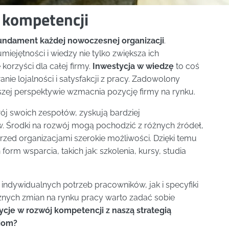
 kompetencji
undament każdej nowoczesnej organizacji
.
ejętności i wiedzy nie tylko zwiększa ich
 korzyści dla całej firmy.
Inwestycja w wiedzę
to coś
ie lojalności i satysfakcji z pracy. Zadowolony
szej perspektywie wzmacnia pozycję firmy na rynku.
ój swoich zespołów, zyskują bardziej
 Środki na rozwój mogą pochodzić z różnych źródeł,
przed organizacjami szerokie możliwości. Dzięki temu
rm wsparcia, takich jak: szkolenia, kursy, studia
ndywidualnych potrzeb pracowników, jak i specyfiki
cznych zmian na rynku pracy warto zadać sobie
ycje w rozwój kompetencji z naszą strategią
niom?